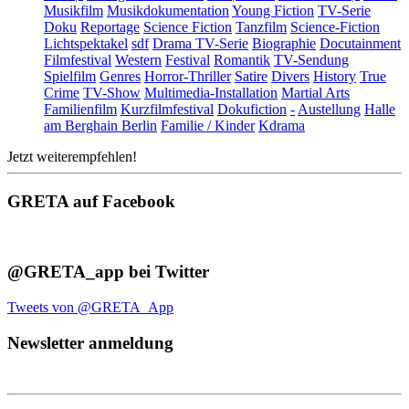
Musikfilm
Musikdokumentation
Young Fiction
TV-Serie
Doku
Reportage
Science Fiction
Tanzfilm
Science-Fiction
Lichtspektakel
sdf
Drama TV-Serie
Biographie
Docutainment
Filmfestival
Western
Festival
Romantik
TV-Sendung
Spielfilm
Genres
Horror-Thriller
Satire
Divers
History
True
Crime
TV-Show
Multimedia-Installation
Martial Arts
Familienfilm
Kurzfilmfestival
Dokufiction
-
Austellung
Halle
am Berghain Berlin
Familie / Kinder
Kdrama
Jetzt weiterempfehlen!
GRETA auf Facebook
@GRETA_app bei Twitter
Tweets von @GRETA_App
Newsletter anmeldung