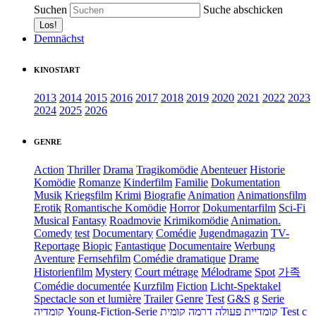
Suchen
Suche abschicken
Demnächst
KINOSTART
2013
2014
2015
2016
2017
2018
2019
2020
2021
2022
2023
2024
2025
2026
GENRE
Action
Thriller
Drama
Tragikomödie
Abenteuer
Historie
Komödie
Romanze
Kinderfilm
Familie
Dokumentation
Musik
Kriegsfilm
Krimi
Biografie
Animation
Animationsfilm
Erotik
Romantische Komödie
Horror
Dokumentarfilm
Sci-Fi
Musical
Fantasy
Roadmovie
Krimikomödie
Animation.
Comedy
test
Documentary
Comédie
Jugendmagazin
TV-
Reportage
Biopic
Fantastique
Documentaire
Werbung
Aventure
Fernsehfilm
Comédie dramatique
Drame
Historienfilm
Mystery
Court métrage
Mélodrame
Spot
가족
Comédie documentée
Kurzfilm
Fiction
Licht-Spektakel
Spectacle son et lumière
Trailer
Genre
Test
G&S
g
Serie
קומדיה
Young-Fiction-Serie
דרמה קומית
קומדיית פעולה
Test c