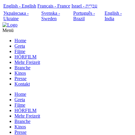
English - English
Français - France
עִבְרִית - Israel
Українська -
Svenska -
Português -
English -
Ukraine
Sweden
Brazil
India
Menü
Home
Greta
Filme
HÖRFILM
Mehr Freizeit
Branche
Kinos
Presse
Kontakt
Home
Greta
Filme
HÖRFILM
Mehr Freizeit
Branche
Kinos
Presse