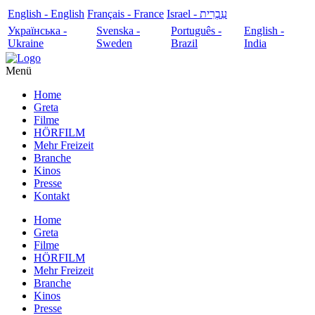
English - English
Français - France
עִבְרִית - Israel
Українська -
Svenska -
Português -
English -
Ukraine
Sweden
Brazil
India
Menü
Home
Greta
Filme
HÖRFILM
Mehr Freizeit
Branche
Kinos
Presse
Kontakt
Home
Greta
Filme
HÖRFILM
Mehr Freizeit
Branche
Kinos
Presse