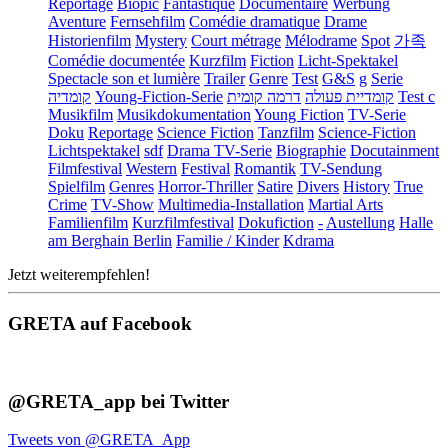
Reportage
Biopic
Fantastique
Documentaire
Werbung
Aventure
Fernsehfilm
Comédie dramatique
Drame
Historienfilm
Mystery
Court métrage
Mélodrame
Spot
가족
Comédie documentée
Kurzfilm
Fiction
Licht-Spektakel
Spectacle son et lumière
Trailer
Genre
Test
G&S
g
Serie
קומדיה
Young-Fiction-Serie
דרמה קומית
קומדיית פעולה
Test c
Musikfilm
Musikdokumentation
Young Fiction
TV-Serie
Doku
Reportage
Science Fiction
Tanzfilm
Science-Fiction
Lichtspektakel
sdf
Drama TV-Serie
Biographie
Docutainment
Filmfestival
Western
Festival
Romantik
TV-Sendung
Spielfilm
Genres
Horror-Thriller
Satire
Divers
History
True
Crime
TV-Show
Multimedia-Installation
Martial Arts
Familienfilm
Kurzfilmfestival
Dokufiction
-
Austellung
Halle
am Berghain Berlin
Familie / Kinder
Kdrama
Jetzt weiterempfehlen!
GRETA auf Facebook
@GRETA_app bei Twitter
Tweets von @GRETA_App