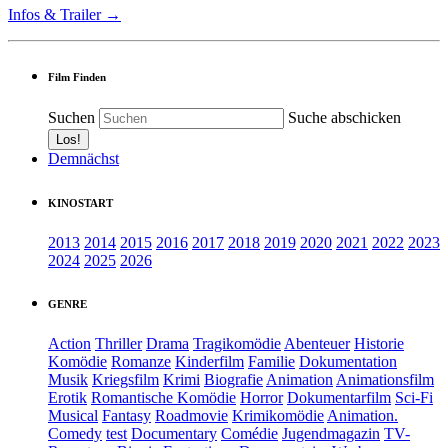
Infos & Trailer →
Film Finden
Suchen
Suche abschicken
Demnächst
KINOSTART
2013
2014
2015
2016
2017
2018
2019
2020
2021
2022
2023
2024
2025
2026
GENRE
Action
Thriller
Drama
Tragikomödie
Abenteuer
Historie
Komödie
Romanze
Kinderfilm
Familie
Dokumentation
Musik
Kriegsfilm
Krimi
Biografie
Animation
Animationsfilm
Erotik
Romantische Komödie
Horror
Dokumentarfilm
Sci-Fi
Musical
Fantasy
Roadmovie
Krimikomödie
Animation.
Comedy
test
Documentary
Comédie
Jugendmagazin
TV-