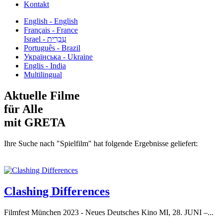
Kontakt
English - English
Français - France
עִבְרִית - Israel
Português - Brazil
Українська - Ukraine
Englis - India
Multilingual
Aktuelle Filme
für Alle
mit GRETA
Ihre Suche nach "Spielfilm" hat folgende Ergebnisse geliefert:
Clashing Differences
Filmfest München 2023 - Neues Deutsches Kino MI, 28. JUNI –...