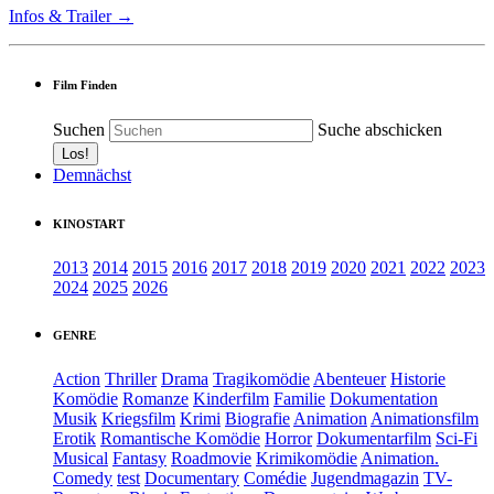
Infos & Trailer →
Film Finden
Suchen
Suche abschicken
Demnächst
KINOSTART
2013
2014
2015
2016
2017
2018
2019
2020
2021
2022
2023
2024
2025
2026
GENRE
Action
Thriller
Drama
Tragikomödie
Abenteuer
Historie
Komödie
Romanze
Kinderfilm
Familie
Dokumentation
Musik
Kriegsfilm
Krimi
Biografie
Animation
Animationsfilm
Erotik
Romantische Komödie
Horror
Dokumentarfilm
Sci-Fi
Musical
Fantasy
Roadmovie
Krimikomödie
Animation.
Comedy
test
Documentary
Comédie
Jugendmagazin
TV-