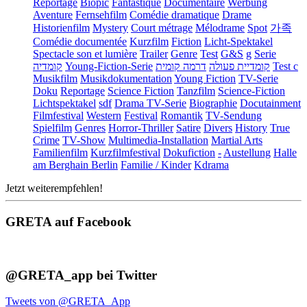
Reportage
Biopic
Fantastique
Documentaire
Werbung
Aventure
Fernsehfilm
Comédie dramatique
Drame
Historienfilm
Mystery
Court métrage
Mélodrame
Spot
가족
Comédie documentée
Kurzfilm
Fiction
Licht-Spektakel
Spectacle son et lumière
Trailer
Genre
Test
G&S
g
Serie
קומדיה
Young-Fiction-Serie
דרמה קומית
קומדיית פעולה
Test c
Musikfilm
Musikdokumentation
Young Fiction
TV-Serie
Doku
Reportage
Science Fiction
Tanzfilm
Science-Fiction
Lichtspektakel
sdf
Drama TV-Serie
Biographie
Docutainment
Filmfestival
Western
Festival
Romantik
TV-Sendung
Spielfilm
Genres
Horror-Thriller
Satire
Divers
History
True
Crime
TV-Show
Multimedia-Installation
Martial Arts
Familienfilm
Kurzfilmfestival
Dokufiction
-
Austellung
Halle
am Berghain Berlin
Familie / Kinder
Kdrama
Jetzt weiterempfehlen!
GRETA auf Facebook
@GRETA_app bei Twitter
Tweets von @GRETA_App