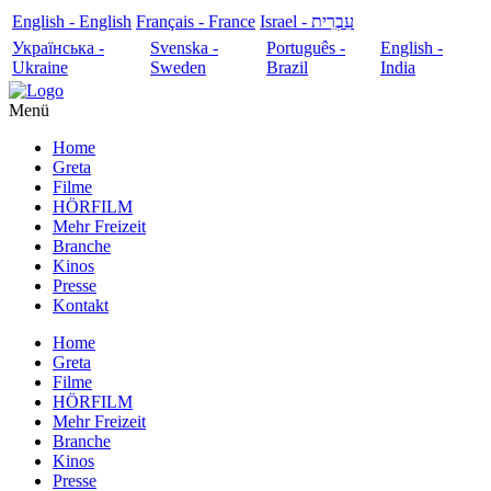
English - English
Français - France
עִבְרִית - Israel
Українська -
Svenska -
Português -
English -
Ukraine
Sweden
Brazil
India
Menü
Home
Greta
Filme
HÖRFILM
Mehr Freizeit
Branche
Kinos
Presse
Kontakt
Home
Greta
Filme
HÖRFILM
Mehr Freizeit
Branche
Kinos
Presse