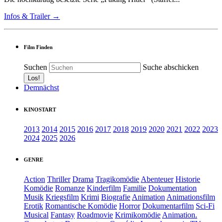
Infos & Trailer →
Film Finden
Suchen
Suche abschicken
Demnächst
KINOSTART
2013
2014
2015
2016
2017
2018
2019
2020
2021
2022
2023
2024
2025
2026
GENRE
Action
Thriller
Drama
Tragikomödie
Abenteuer
Historie
Komödie
Romanze
Kinderfilm
Familie
Dokumentation
Musik
Kriegsfilm
Krimi
Biografie
Animation
Animationsfilm
Erotik
Romantische Komödie
Horror
Dokumentarfilm
Sci-Fi
Musical
Fantasy
Roadmovie
Krimikomödie
Animation.