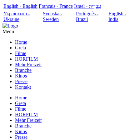
English - English
Français - France
עִבְרִית - Israel
Українська -
Svenska -
Português -
English -
Ukraine
Sweden
Brazil
India
Menü
Home
Greta
Filme
HÖRFILM
Mehr Freizeit
Branche
Kinos
Presse
Kontakt
Home
Greta
Filme
HÖRFILM
Mehr Freizeit
Branche
Kinos
Presse