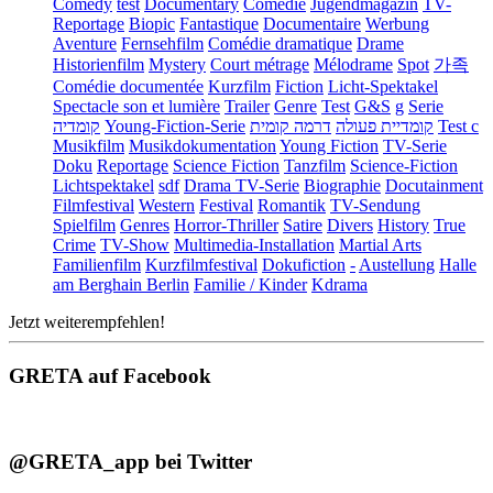
Comedy
test
Documentary
Comédie
Jugendmagazin
TV-
Reportage
Biopic
Fantastique
Documentaire
Werbung
Aventure
Fernsehfilm
Comédie dramatique
Drame
Historienfilm
Mystery
Court métrage
Mélodrame
Spot
가족
Comédie documentée
Kurzfilm
Fiction
Licht-Spektakel
Spectacle son et lumière
Trailer
Genre
Test
G&S
g
Serie
קומדיה
Young-Fiction-Serie
דרמה קומית
קומדיית פעולה
Test c
Musikfilm
Musikdokumentation
Young Fiction
TV-Serie
Doku
Reportage
Science Fiction
Tanzfilm
Science-Fiction
Lichtspektakel
sdf
Drama TV-Serie
Biographie
Docutainment
Filmfestival
Western
Festival
Romantik
TV-Sendung
Spielfilm
Genres
Horror-Thriller
Satire
Divers
History
True
Crime
TV-Show
Multimedia-Installation
Martial Arts
Familienfilm
Kurzfilmfestival
Dokufiction
-
Austellung
Halle
am Berghain Berlin
Familie / Kinder
Kdrama
Jetzt weiterempfehlen!
GRETA auf Facebook
@GRETA_app bei Twitter