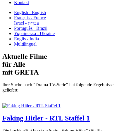
Kontakt
English - English
Français - France
עִבְרִית - Israel
Português - Brazil
Українська - Ukraine
Englis - India
Multilingual
Aktuelle Filme
für Alle
mit GRETA
Ihre Suche nach "Drama TV-Serie" hat folgende Ergebnisse
geliefert:
Faking Hitler - RTL Staffel 1
Die hochkarätig besetzte Serie „Faking Hitler“ (Staffel...