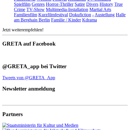
Spielfilm
Genres
Horror-Thriller
Satire
Divers
History
True
Crime
TV-Show
Multimedia-Installation
Martial Arts
Familienfilm
Kurzfilmfestival
Dokufiction
-
Austellung
Halle
am Berghain Berlin
Familie / Kinder
Kdrama
Jetzt weiterempfehlen!
GRETA auf Facebook
@GRETA_app bei Twitter
Tweets von @GRETA_App
Newsletter anmeldung
Partners