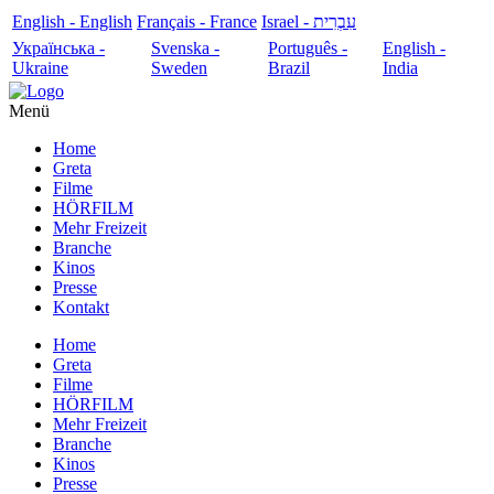
English - English
Français - France
עִבְרִית - Israel
Українська -
Svenska -
Português -
English -
Ukraine
Sweden
Brazil
India
Menü
Home
Greta
Filme
HÖRFILM
Mehr Freizeit
Branche
Kinos
Presse
Kontakt
Home
Greta
Filme
HÖRFILM
Mehr Freizeit
Branche
Kinos
Presse