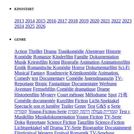
KINOSTART
2013
2014
2015
2016
2017
2018
2019
2020
2021
2022
2023
2024
2025
2026
GENRE
Action
Thriller
Drama
Tragikomödie
Abenteuer
Historie
Komödie
Romanze
Kinderfilm
Familie
Dokumentation
Musik
Kriegsfilm
Krimi
Biografie
Animation
Animationsfilm
Erotik
Romantische Komödie
Horror
Dokumentarfilm
Sci-Fi
Musical
Fantasy
Roadmovie
Krimikomödie
Animation.
Comedy
test
Documentary
Comédie
Jugendmagazin
TV-
Reportage
Biopic
Fantastique
Documentaire
Werbung
Aventure
Fernsehfilm
Comédie dramatique
Drame
Historienfilm
Mystery
Court métrage
Mélodrame
Spot
가족
Comédie documentée
Kurzfilm
Fiction
Licht-Spektakel
Spectacle son et lumière
Trailer
Genre
Test
G&S
g
Serie
קומדיה
Young-Fiction-Serie
דרמה קומית
קומדיית פעולה
Test c
Musikfilm
Musikdokumentation
Young Fiction
TV-Serie
Doku
Reportage
Science Fiction
Tanzfilm
Science-Fiction
Lichtspektakel
sdf
Drama TV-Serie
Biographie
Docutainment
Filmfestival
Western
Festival
Romantik
TV-Sendung