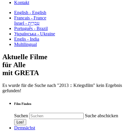
Kontakt
English - English
Français - France
עִבְרִית - Israel
Português - Brazil
Українська - Ukraine
Englis - India
Multilingual
Aktuelle Filme
für Alle
mit GRETA
Es wurde für die Suche nach "2013 :: Kriegsfilm" kein Ergebnis
gefunden!
Film Finden
Suchen
Suche abschicken
Demnächst