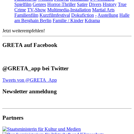
Spielfilm
Genres
Horror-Thriller
Satire
Divers
History
True
Crime
TV-Show
Multimedia-Installation
Martial Arts
Familienfilm
Kurzfilmfestival
Dokufiction
-
Austellung
Halle
am Berghain Berlin
Familie / Kinder
Kdrama
Jetzt weiterempfehlen!
GRETA auf Facebook
@GRETA_app bei Twitter
Tweets von @GRETA_App
Newsletter anmeldung
Partners