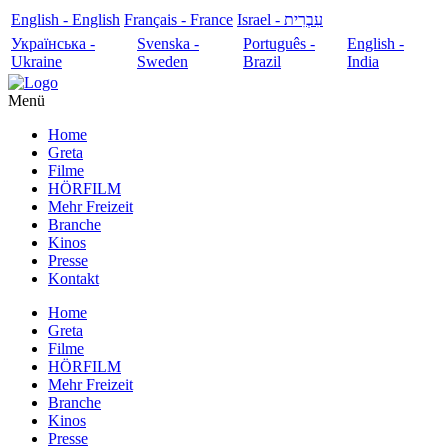
English - English
Français - France
עִבְרִית - Israel
Українська -
Svenska -
Português -
English -
Ukraine
Sweden
Brazil
India
Menü
Home
Greta
Filme
HÖRFILM
Mehr Freizeit
Branche
Kinos
Presse
Kontakt
Home
Greta
Filme
HÖRFILM
Mehr Freizeit
Branche
Kinos
Presse