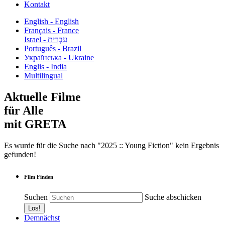
Kontakt
English - English
Français - France
עִבְרִית - Israel
Português - Brazil
Українська - Ukraine
Englis - India
Multilingual
Aktuelle Filme
für Alle
mit GRETA
Es wurde für die Suche nach "2025 :: Young Fiction" kein Ergebnis
gefunden!
Film Finden
Suchen
Suche abschicken
Demnächst