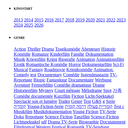
KINOSTART
2013
2014
2015
2016
2017
2018
2019
2020
2021
2022
2023
2024
2025
2026
GENRE
Action
Thriller
Drama
Tragikomödie
Abenteuer
Historie
Komödie
Romanze
Kinderfilm
Familie
Dokumentation
Musik
Kriegsfilm
Krimi
Biografie
Animation
Animationsfilm
Erotik
Romantische Komödie
Horror
Dokumentarfilm
Sci-Fi
Musical
Fantasy
Roadmovie
Krimikomödie
Animation.
Comedy
test
Documentary
Comédie
Jugendmagazin
TV-
Reportage
Biopic
Fantastique
Documentaire
Werbung
Aventure
Fernsehfilm
Comédie dramatique
Drame
Historienfilm
Mystery
Court métrage
Mélodrame
Spot
가족
Comédie documentée
Kurzfilm
Fiction
Licht-Spektakel
Spectacle son et lumière
Trailer
Genre
Test
G&S
g
Serie
קומדיה
Young-Fiction-Serie
דרמה קומית
קומדיית פעולה
Test c
Musikfilm
Musikdokumentation
Young Fiction
TV-Serie
Doku
Reportage
Science Fiction
Tanzfilm
Science-Fiction
Lichtspektakel
sdf
Drama TV-Serie
Biographie
Docutainment
Filmfestival
Western
Festival
Romantik
TV-Sendung