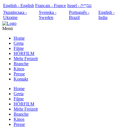
English - English
Français - France
עִבְרִית - Israel
Українська -
Svenska -
Português -
English -
Ukraine
Sweden
Brazil
India
Menü
Home
Greta
Filme
HÖRFILM
Mehr Freizeit
Branche
Kinos
Presse
Kontakt
Home
Greta
Filme
HÖRFILM
Mehr Freizeit
Branche
Kinos
Presse