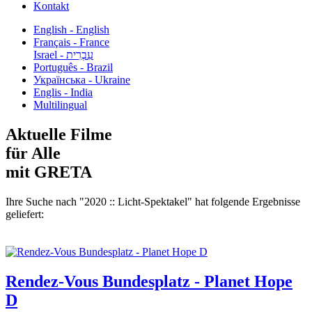
Kontakt
English - English
Français - France
עִבְרִית - Israel
Português - Brazil
Українська - Ukraine
Englis - India
Multilingual
Aktuelle Filme
für Alle
mit GRETA
Ihre Suche nach "2020 :: Licht-Spektakel" hat folgende Ergebnisse
geliefert:
Rendez-Vous Bundesplatz - Planet Hope
D