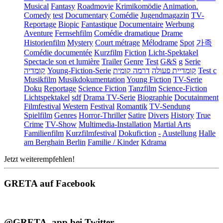
Musical
Fantasy
Roadmovie
Krimikomödie
Animation.
Comedy
test
Documentary
Comédie
Jugendmagazin
TV-
Reportage
Biopic
Fantastique
Documentaire
Werbung
Aventure
Fernsehfilm
Comédie dramatique
Drame
Historienfilm
Mystery
Court métrage
Mélodrame
Spot
가족
Comédie documentée
Kurzfilm
Fiction
Licht-Spektakel
Spectacle son et lumière
Trailer
Genre
Test
G&S
g
Serie
קומדיה
Young-Fiction-Serie
דרמה קומית
קומדיית פעולה
Test c
Musikfilm
Musikdokumentation
Young Fiction
TV-Serie
Doku
Reportage
Science Fiction
Tanzfilm
Science-Fiction
Lichtspektakel
sdf
Drama TV-Serie
Biographie
Docutainment
Filmfestival
Western
Festival
Romantik
TV-Sendung
Spielfilm
Genres
Horror-Thriller
Satire
Divers
History
True
Crime
TV-Show
Multimedia-Installation
Martial Arts
Familienfilm
Kurzfilmfestival
Dokufiction
-
Austellung
Halle
am Berghain Berlin
Familie / Kinder
Kdrama
Jetzt weiterempfehlen!
GRETA auf Facebook
@GRETA_app bei Twitter