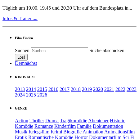
Täglich um 19.00, 19.45 und 20.30 Uhr auf dem Bundesplatz in...
Infos & Trailer →
Film Finden
Suchen
Suche abschicken
Demnächst
KINOSTART
2013
2014
2015
2016
2017
2018
2019
2020
2021
2022
2023
2024
2025
2026
GENRE
Action
Thriller
Drama
Tragikomödie
Abenteuer
Historie
Komödie
Romanze
Kinderfilm
Familie
Dokumentation
Musik
Kriegsfilm
Krimi
Biografie
Animation
Animationsfilm
Erotik
Romantische Komödie
Horror
Dokumentarfilm
Sci-Fi