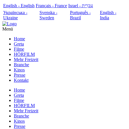
English - English
Français - France
עִבְרִית - Israel
Українська -
Svenska -
Português -
English -
Ukraine
Sweden
Brazil
India
Menü
Home
Greta
Filme
HÖRFILM
Mehr Freizeit
Branche
Kinos
Presse
Kontakt
Home
Greta
Filme
HÖRFILM
Mehr Freizeit
Branche
Kinos
Presse