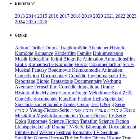
KINOSTART
2013
2014
2015
2016
2017
2018
2019
2020
2021
2022
2023
2024
2025
2026
GENRE
Action
Thriller
Drama
Tragikomödie
Abenteuer
Historie
Komödie
Romanze
Kinderfilm
Familie
Dokumentation
Musik
Kriegsfilm
Krimi
Biografie
Animation
Animationsfilm
Erotik
Romantische Komödie
Horror
Dokumentarfilm
Sci-Fi
Musical
Fantasy
Roadmovie
Krimikomödie
Animation.
Comedy
test
Documentary
Comédie
Jugendmagazin
TV-
Reportage
Biopic
Fantastique
Documentaire
Werbung
Aventure
Fernsehfilm
Comédie dramatique
Drame
Historienfilm
Mystery
Court métrage
Mélodrame
Spot
가족
Comédie documentée
Kurzfilm
Fiction
Licht-Spektakel
Spectacle son et lumière
Trailer
Genre
Test
G&S
g
Serie
קומדיה
Young-Fiction-Serie
דרמה קומית
קומדיית פעולה
Test c
Musikfilm
Musikdokumentation
Young Fiction
TV-Serie
Doku
Reportage
Science Fiction
Tanzfilm
Science-Fiction
Lichtspektakel
sdf
Drama TV-Serie
Biographie
Docutainment
Filmfestival
Western
Festival
Romantik
TV-Sendung
Spielfilm
Genres
Horror-Thriller
Satire
Divers
History
True