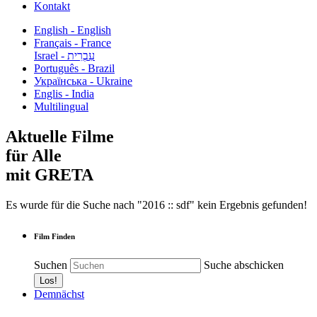
Kontakt
English - English
Français - France
עִבְרִית - Israel
Português - Brazil
Українська - Ukraine
Englis - India
Multilingual
Aktuelle Filme
für Alle
mit GRETA
Es wurde für die Suche nach "2016 :: sdf" kein Ergebnis gefunden!
Film Finden
Suchen
Suche abschicken
Demnächst