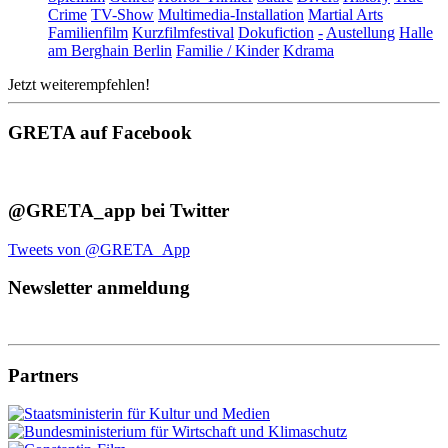
Crime
TV-Show
Multimedia-Installation
Martial Arts
Familienfilm
Kurzfilmfestival
Dokufiction
-
Austellung
Halle
am Berghain Berlin
Familie / Kinder
Kdrama
Jetzt weiterempfehlen!
GRETA auf Facebook
@GRETA_app bei Twitter
Tweets von @GRETA_App
Newsletter anmeldung
Partners