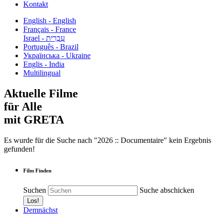
Kontakt
English - English
Français - France
עִבְרִית - Israel
Português - Brazil
Українська - Ukraine
Englis - India
Multilingual
Aktuelle Filme
für Alle
mit GRETA
Es wurde für die Suche nach "2026 :: Documentaire" kein Ergebnis
gefunden!
Film Finden
Suchen
Suche abschicken
Demnächst