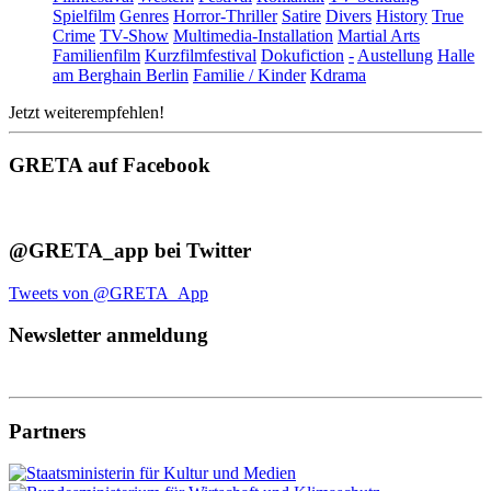
Spielfilm
Genres
Horror-Thriller
Satire
Divers
History
True
Crime
TV-Show
Multimedia-Installation
Martial Arts
Familienfilm
Kurzfilmfestival
Dokufiction
-
Austellung
Halle
am Berghain Berlin
Familie / Kinder
Kdrama
Jetzt weiterempfehlen!
GRETA auf Facebook
@GRETA_app bei Twitter
Tweets von @GRETA_App
Newsletter anmeldung
Partners