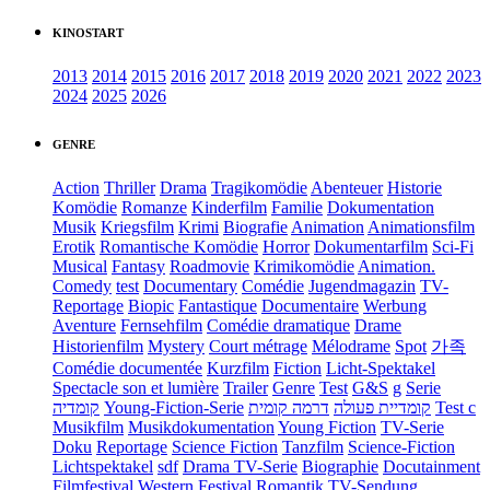
KINOSTART
2013
2014
2015
2016
2017
2018
2019
2020
2021
2022
2023
2024
2025
2026
GENRE
Action
Thriller
Drama
Tragikomödie
Abenteuer
Historie
Komödie
Romanze
Kinderfilm
Familie
Dokumentation
Musik
Kriegsfilm
Krimi
Biografie
Animation
Animationsfilm
Erotik
Romantische Komödie
Horror
Dokumentarfilm
Sci-Fi
Musical
Fantasy
Roadmovie
Krimikomödie
Animation.
Comedy
test
Documentary
Comédie
Jugendmagazin
TV-
Reportage
Biopic
Fantastique
Documentaire
Werbung
Aventure
Fernsehfilm
Comédie dramatique
Drame
Historienfilm
Mystery
Court métrage
Mélodrame
Spot
가족
Comédie documentée
Kurzfilm
Fiction
Licht-Spektakel
Spectacle son et lumière
Trailer
Genre
Test
G&S
g
Serie
קומדיה
Young-Fiction-Serie
דרמה קומית
קומדיית פעולה
Test c
Musikfilm
Musikdokumentation
Young Fiction
TV-Serie
Doku
Reportage
Science Fiction
Tanzfilm
Science-Fiction
Lichtspektakel
sdf
Drama TV-Serie
Biographie
Docutainment
Filmfestival
Western
Festival
Romantik
TV-Sendung