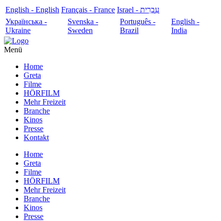
English - English
Français - France
עִבְרִית - Israel
Українська -
Svenska -
Português -
English -
Ukraine
Sweden
Brazil
India
Menü
Home
Greta
Filme
HÖRFILM
Mehr Freizeit
Branche
Kinos
Presse
Kontakt
Home
Greta
Filme
HÖRFILM
Mehr Freizeit
Branche
Kinos
Presse