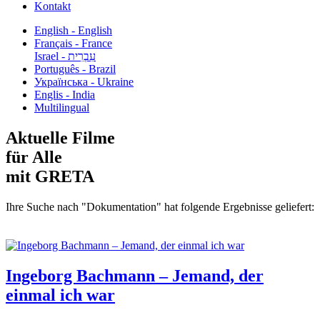
Kontakt
English - English
Français - France
עִבְרִית - Israel
Português - Brazil
Українська - Ukraine
Englis - India
Multilingual
Aktuelle Filme
für Alle
mit GRETA
Ihre Suche nach "Dokumentation" hat folgende Ergebnisse geliefert:
Ingeborg Bachmann – Jemand, der
einmal ich war