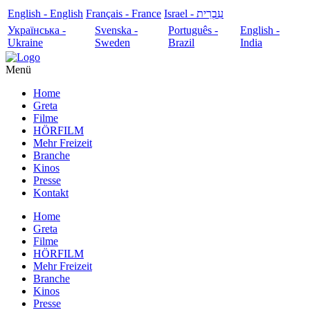
English - English
Français - France
עִבְרִית - Israel
Українська -
Svenska -
Português -
English -
Ukraine
Sweden
Brazil
India
Menü
Home
Greta
Filme
HÖRFILM
Mehr Freizeit
Branche
Kinos
Presse
Kontakt
Home
Greta
Filme
HÖRFILM
Mehr Freizeit
Branche
Kinos
Presse