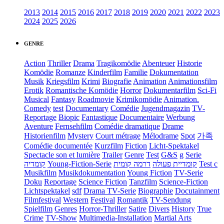
2013
2014
2015
2016
2017
2018
2019
2020
2021
2022
2023
2024
2025
2026
GENRE
Action
Thriller
Drama
Tragikomödie
Abenteuer
Historie
Komödie
Romanze
Kinderfilm
Familie
Dokumentation
Musik
Kriegsfilm
Krimi
Biografie
Animation
Animationsfilm
Erotik
Romantische Komödie
Horror
Dokumentarfilm
Sci-Fi
Musical
Fantasy
Roadmovie
Krimikomödie
Animation.
Comedy
test
Documentary
Comédie
Jugendmagazin
TV-
Reportage
Biopic
Fantastique
Documentaire
Werbung
Aventure
Fernsehfilm
Comédie dramatique
Drame
Historienfilm
Mystery
Court métrage
Mélodrame
Spot
가족
Comédie documentée
Kurzfilm
Fiction
Licht-Spektakel
Spectacle son et lumière
Trailer
Genre
Test
G&S
g
Serie
קומדיה
Young-Fiction-Serie
דרמה קומית
קומדיית פעולה
Test c
Musikfilm
Musikdokumentation
Young Fiction
TV-Serie
Doku
Reportage
Science Fiction
Tanzfilm
Science-Fiction
Lichtspektakel
sdf
Drama TV-Serie
Biographie
Docutainment
Filmfestival
Western
Festival
Romantik
TV-Sendung
Spielfilm
Genres
Horror-Thriller
Satire
Divers
History
True
Crime
TV-Show
Multimedia-Installation
Martial Arts