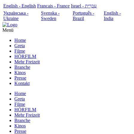
English - English
Français - France
עִבְרִית - Israel
Українська -
Svenska -
Português -
English -
Ukraine
Sweden
Brazil
India
Menü
Home
Greta
Filme
HÖRFILM
Mehr Freizeit
Branche
Kinos
Presse
Kontakt
Home
Greta
Filme
HÖRFILM
Mehr Freizeit
Branche
Kinos
Presse