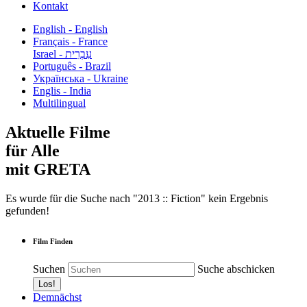
Kontakt
English - English
Français - France
עִבְרִית - Israel
Português - Brazil
Українська - Ukraine
Englis - India
Multilingual
Aktuelle Filme
für Alle
mit GRETA
Es wurde für die Suche nach "2013 :: Fiction" kein Ergebnis
gefunden!
Film Finden
Suchen
Suche abschicken
Demnächst