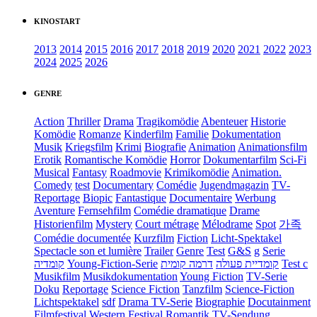
KINOSTART
2013
2014
2015
2016
2017
2018
2019
2020
2021
2022
2023
2024
2025
2026
GENRE
Action
Thriller
Drama
Tragikomödie
Abenteuer
Historie
Komödie
Romanze
Kinderfilm
Familie
Dokumentation
Musik
Kriegsfilm
Krimi
Biografie
Animation
Animationsfilm
Erotik
Romantische Komödie
Horror
Dokumentarfilm
Sci-Fi
Musical
Fantasy
Roadmovie
Krimikomödie
Animation.
Comedy
test
Documentary
Comédie
Jugendmagazin
TV-
Reportage
Biopic
Fantastique
Documentaire
Werbung
Aventure
Fernsehfilm
Comédie dramatique
Drame
Historienfilm
Mystery
Court métrage
Mélodrame
Spot
가족
Comédie documentée
Kurzfilm
Fiction
Licht-Spektakel
Spectacle son et lumière
Trailer
Genre
Test
G&S
g
Serie
קומדיה
Young-Fiction-Serie
דרמה קומית
קומדיית פעולה
Test c
Musikfilm
Musikdokumentation
Young Fiction
TV-Serie
Doku
Reportage
Science Fiction
Tanzfilm
Science-Fiction
Lichtspektakel
sdf
Drama TV-Serie
Biographie
Docutainment
Filmfestival
Western
Festival
Romantik
TV-Sendung