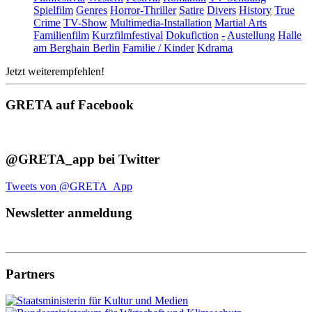
Spielfilm
Genres
Horror-Thriller
Satire
Divers
History
True
Crime
TV-Show
Multimedia-Installation
Martial Arts
Familienfilm
Kurzfilmfestival
Dokufiction
-
Austellung
Halle
am Berghain Berlin
Familie / Kinder
Kdrama
Jetzt weiterempfehlen!
GRETA auf Facebook
@GRETA_app bei Twitter
Tweets von @GRETA_App
Newsletter anmeldung
Partners