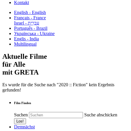
Kontakt
English - English
Français - France
עִבְרִית - Israel
Português - Brazil
Українська - Ukraine
Englis - India
Multilingual
Aktuelle Filme
für Alle
mit GRETA
Es wurde für die Suche nach "2020 :: Fiction" kein Ergebnis
gefunden!
Film Finden
Suchen
Suche abschicken
Demnächst