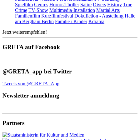
Spielfilm
Genres
Horror-Thriller
Satire
Divers
History
True
Crime
TV-Show
Multimedia-Installation
Martial Arts
Familienfilm
Kurzfilmfestival
Dokufiction
-
Austellung
Halle
am Berghain Berlin
Familie / Kinder
Kdrama
Jetzt weiterempfehlen!
GRETA auf Facebook
@GRETA_app bei Twitter
Tweets von @GRETA_App
Newsletter anmeldung
Partners