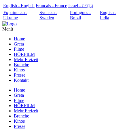
English - English
Français - France
עִבְרִית - Israel
Українська -
Svenska -
Português -
English -
Ukraine
Sweden
Brazil
India
Menü
Home
Greta
Filme
HÖRFILM
Mehr Freizeit
Branche
Kinos
Presse
Kontakt
Home
Greta
Filme
HÖRFILM
Mehr Freizeit
Branche
Kinos
Presse