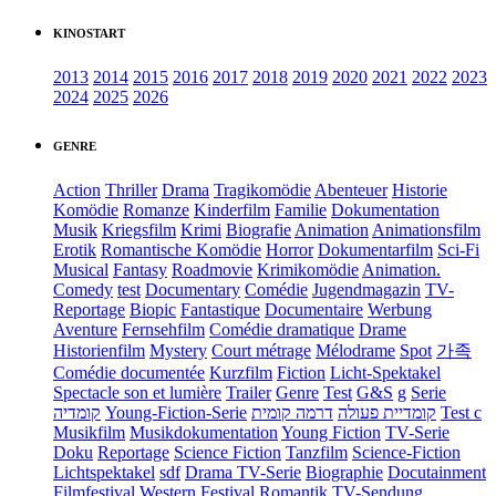
KINOSTART
2013
2014
2015
2016
2017
2018
2019
2020
2021
2022
2023
2024
2025
2026
GENRE
Action
Thriller
Drama
Tragikomödie
Abenteuer
Historie
Komödie
Romanze
Kinderfilm
Familie
Dokumentation
Musik
Kriegsfilm
Krimi
Biografie
Animation
Animationsfilm
Erotik
Romantische Komödie
Horror
Dokumentarfilm
Sci-Fi
Musical
Fantasy
Roadmovie
Krimikomödie
Animation.
Comedy
test
Documentary
Comédie
Jugendmagazin
TV-
Reportage
Biopic
Fantastique
Documentaire
Werbung
Aventure
Fernsehfilm
Comédie dramatique
Drame
Historienfilm
Mystery
Court métrage
Mélodrame
Spot
가족
Comédie documentée
Kurzfilm
Fiction
Licht-Spektakel
Spectacle son et lumière
Trailer
Genre
Test
G&S
g
Serie
קומדיה
Young-Fiction-Serie
דרמה קומית
קומדיית פעולה
Test c
Musikfilm
Musikdokumentation
Young Fiction
TV-Serie
Doku
Reportage
Science Fiction
Tanzfilm
Science-Fiction
Lichtspektakel
sdf
Drama TV-Serie
Biographie
Docutainment
Filmfestival
Western
Festival
Romantik
TV-Sendung