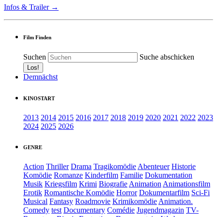
Infos & Trailer →
Film Finden
Suchen
Suche abschicken
Demnächst
KINOSTART
2013
2014
2015
2016
2017
2018
2019
2020
2021
2022
2023
2024
2025
2026
GENRE
Action
Thriller
Drama
Tragikomödie
Abenteuer
Historie
Komödie
Romanze
Kinderfilm
Familie
Dokumentation
Musik
Kriegsfilm
Krimi
Biografie
Animation
Animationsfilm
Erotik
Romantische Komödie
Horror
Dokumentarfilm
Sci-Fi
Musical
Fantasy
Roadmovie
Krimikomödie
Animation.
Comedy
test
Documentary
Comédie
Jugendmagazin
TV-