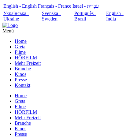
English - English
Français - France
עִבְרִית - Israel
Українська -
Svenska -
Português -
English -
Ukraine
Sweden
Brazil
India
Menü
Home
Greta
Filme
HÖRFILM
Mehr Freizeit
Branche
Kinos
Presse
Kontakt
Home
Greta
Filme
HÖRFILM
Mehr Freizeit
Branche
Kinos
Presse