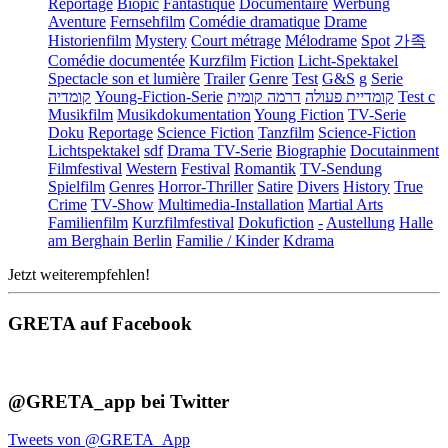
Reportage
Biopic
Fantastique
Documentaire
Werbung
Aventure
Fernsehfilm
Comédie dramatique
Drame
Historienfilm
Mystery
Court métrage
Mélodrame
Spot
가족
Comédie documentée
Kurzfilm
Fiction
Licht-Spektakel
Spectacle son et lumière
Trailer
Genre
Test
G&S
g
Serie
קומדיה
Young-Fiction-Serie
דרמה קומית
קומדיית פעולה
Test c
Musikfilm
Musikdokumentation
Young Fiction
TV-Serie
Doku
Reportage
Science Fiction
Tanzfilm
Science-Fiction
Lichtspektakel
sdf
Drama TV-Serie
Biographie
Docutainment
Filmfestival
Western
Festival
Romantik
TV-Sendung
Spielfilm
Genres
Horror-Thriller
Satire
Divers
History
True
Crime
TV-Show
Multimedia-Installation
Martial Arts
Familienfilm
Kurzfilmfestival
Dokufiction
-
Austellung
Halle
am Berghain Berlin
Familie / Kinder
Kdrama
Jetzt weiterempfehlen!
GRETA auf Facebook
@GRETA_app bei Twitter
Tweets von @GRETA_App