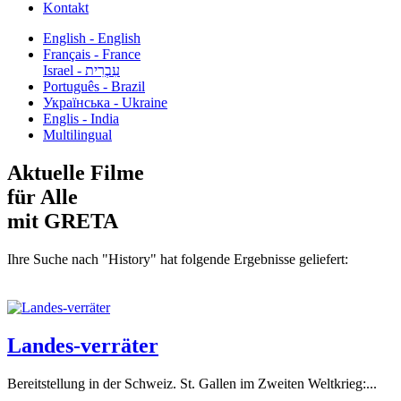
Kontakt
English - English
Français - France
עִבְרִית - Israel
Português - Brazil
Українська - Ukraine
Englis - India
Multilingual
Aktuelle Filme
für Alle
mit GRETA
Ihre Suche nach "History" hat folgende Ergebnisse geliefert:
Landes-verräter
Bereitstellung in der Schweiz. St. Gallen im Zweiten Weltkrieg:...