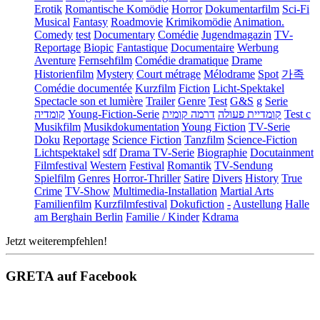
Erotik
Romantische Komödie
Horror
Dokumentarfilm
Sci-Fi
Musical
Fantasy
Roadmovie
Krimikomödie
Animation.
Comedy
test
Documentary
Comédie
Jugendmagazin
TV-
Reportage
Biopic
Fantastique
Documentaire
Werbung
Aventure
Fernsehfilm
Comédie dramatique
Drame
Historienfilm
Mystery
Court métrage
Mélodrame
Spot
가족
Comédie documentée
Kurzfilm
Fiction
Licht-Spektakel
Spectacle son et lumière
Trailer
Genre
Test
G&S
g
Serie
קומדיה
Young-Fiction-Serie
דרמה קומית
קומדיית פעולה
Test c
Musikfilm
Musikdokumentation
Young Fiction
TV-Serie
Doku
Reportage
Science Fiction
Tanzfilm
Science-Fiction
Lichtspektakel
sdf
Drama TV-Serie
Biographie
Docutainment
Filmfestival
Western
Festival
Romantik
TV-Sendung
Spielfilm
Genres
Horror-Thriller
Satire
Divers
History
True
Crime
TV-Show
Multimedia-Installation
Martial Arts
Familienfilm
Kurzfilmfestival
Dokufiction
-
Austellung
Halle
am Berghain Berlin
Familie / Kinder
Kdrama
Jetzt weiterempfehlen!
GRETA auf Facebook