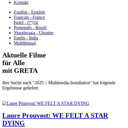
Kontakt
English - English
Français - France
עִבְרִית - Israel
Português - Brazil
Українська - Ukraine
Englis - India
Multilingual
Aktuelle Filme
für Alle
mit GRETA
Ihre Suche nach "2025 :: Multimedia-Installation" hat folgende
Ergebnisse geliefert:
Laure Prouvost: WE FELT A STAR
DYING