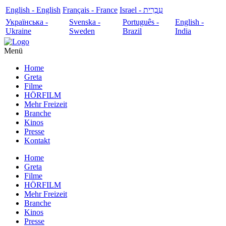
English - English
Français - France
עִבְרִית - Israel
Українська -
Svenska -
Português -
English -
Ukraine
Sweden
Brazil
India
Menü
Home
Greta
Filme
HÖRFILM
Mehr Freizeit
Branche
Kinos
Presse
Kontakt
Home
Greta
Filme
HÖRFILM
Mehr Freizeit
Branche
Kinos
Presse