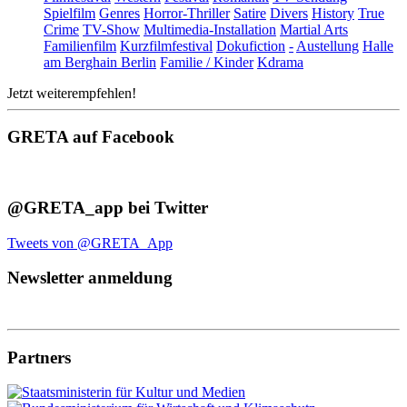
Spielfilm
Genres
Horror-Thriller
Satire
Divers
History
True
Crime
TV-Show
Multimedia-Installation
Martial Arts
Familienfilm
Kurzfilmfestival
Dokufiction
-
Austellung
Halle
am Berghain Berlin
Familie / Kinder
Kdrama
Jetzt weiterempfehlen!
GRETA auf Facebook
@GRETA_app bei Twitter
Tweets von @GRETA_App
Newsletter anmeldung
Partners