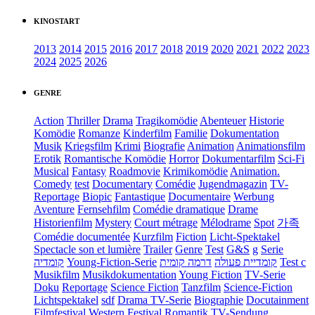
KINOSTART
2013
2014
2015
2016
2017
2018
2019
2020
2021
2022
2023
2024
2025
2026
GENRE
Action
Thriller
Drama
Tragikomödie
Abenteuer
Historie
Komödie
Romanze
Kinderfilm
Familie
Dokumentation
Musik
Kriegsfilm
Krimi
Biografie
Animation
Animationsfilm
Erotik
Romantische Komödie
Horror
Dokumentarfilm
Sci-Fi
Musical
Fantasy
Roadmovie
Krimikomödie
Animation.
Comedy
test
Documentary
Comédie
Jugendmagazin
TV-
Reportage
Biopic
Fantastique
Documentaire
Werbung
Aventure
Fernsehfilm
Comédie dramatique
Drame
Historienfilm
Mystery
Court métrage
Mélodrame
Spot
가족
Comédie documentée
Kurzfilm
Fiction
Licht-Spektakel
Spectacle son et lumière
Trailer
Genre
Test
G&S
g
Serie
קומדיה
Young-Fiction-Serie
דרמה קומית
קומדיית פעולה
Test c
Musikfilm
Musikdokumentation
Young Fiction
TV-Serie
Doku
Reportage
Science Fiction
Tanzfilm
Science-Fiction
Lichtspektakel
sdf
Drama TV-Serie
Biographie
Docutainment
Filmfestival
Western
Festival
Romantik
TV-Sendung