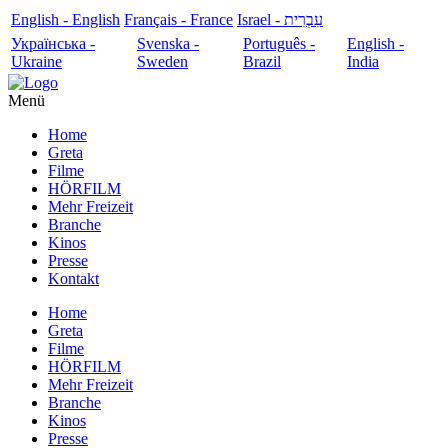
English - English
Français - France
עִבְרִית - Israel
Українська -
Svenska -
Português -
English -
Ukraine
Sweden
Brazil
India
Menü
Home
Greta
Filme
HÖRFILM
Mehr Freizeit
Branche
Kinos
Presse
Kontakt
Home
Greta
Filme
HÖRFILM
Mehr Freizeit
Branche
Kinos
Presse