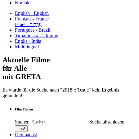
Kontakt
English - English
Français - France
עִבְרִית - Israel
Português - Brazil
Українська - Ukraine
Englis - India
Multilingual
Aktuelle Filme
für Alle
mit GRETA
Es wurde für die Suche nach "2018 :: Test c" kein Ergebnis
gefunden!
Film Finden
Suchen
Suche abschicken
Demnächst