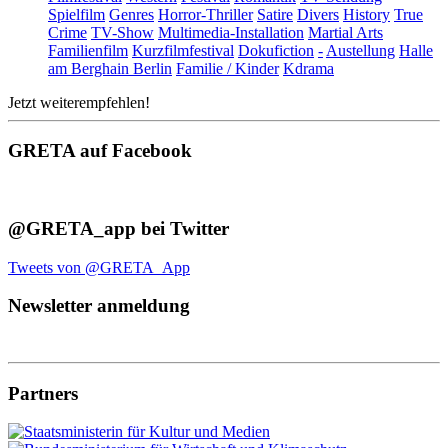
Spielfilm
Genres
Horror-Thriller
Satire
Divers
History
True
Crime
TV-Show
Multimedia-Installation
Martial Arts
Familienfilm
Kurzfilmfestival
Dokufiction
-
Austellung
Halle
am Berghain Berlin
Familie / Kinder
Kdrama
Jetzt weiterempfehlen!
GRETA auf Facebook
@GRETA_app bei Twitter
Tweets von @GRETA_App
Newsletter anmeldung
Partners