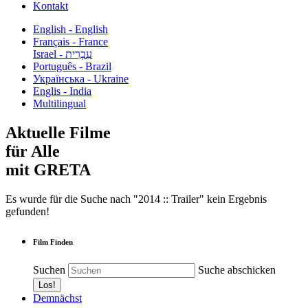
Kontakt
English - English
Français - France
עִבְרִית - Israel
Português - Brazil
Українська - Ukraine
Englis - India
Multilingual
Aktuelle Filme
für Alle
mit GRETA
Es wurde für die Suche nach "2014 :: Trailer" kein Ergebnis
gefunden!
Film Finden
Suchen
Suche abschicken
Demnächst