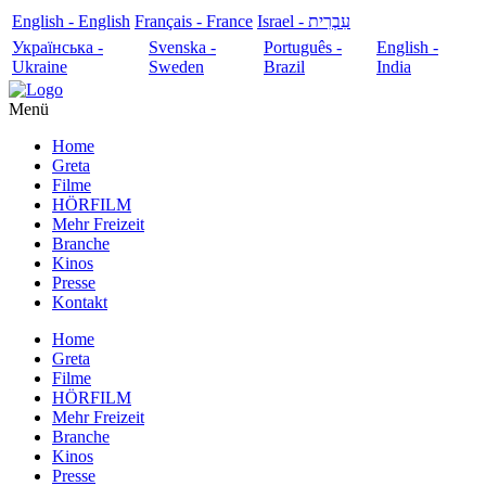
English - English
Français - France
עִבְרִית - Israel
Українська -
Svenska -
Português -
English -
Ukraine
Sweden
Brazil
India
Menü
Home
Greta
Filme
HÖRFILM
Mehr Freizeit
Branche
Kinos
Presse
Kontakt
Home
Greta
Filme
HÖRFILM
Mehr Freizeit
Branche
Kinos
Presse