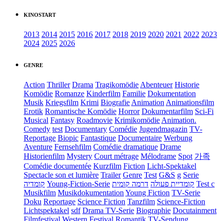
KINOSTART
2013
2014
2015
2016
2017
2018
2019
2020
2021
2022
2023
2024
2025
2026
GENRE
Action
Thriller
Drama
Tragikomödie
Abenteuer
Historie
Komödie
Romanze
Kinderfilm
Familie
Dokumentation
Musik
Kriegsfilm
Krimi
Biografie
Animation
Animationsfilm
Erotik
Romantische Komödie
Horror
Dokumentarfilm
Sci-Fi
Musical
Fantasy
Roadmovie
Krimikomödie
Animation.
Comedy
test
Documentary
Comédie
Jugendmagazin
TV-
Reportage
Biopic
Fantastique
Documentaire
Werbung
Aventure
Fernsehfilm
Comédie dramatique
Drame
Historienfilm
Mystery
Court métrage
Mélodrame
Spot
가족
Comédie documentée
Kurzfilm
Fiction
Licht-Spektakel
Spectacle son et lumière
Trailer
Genre
Test
G&S
g
Serie
קומדיה
Young-Fiction-Serie
דרמה קומית
קומדיית פעולה
Test c
Musikfilm
Musikdokumentation
Young Fiction
TV-Serie
Doku
Reportage
Science Fiction
Tanzfilm
Science-Fiction
Lichtspektakel
sdf
Drama TV-Serie
Biographie
Docutainment
Filmfestival
Western
Festival
Romantik
TV-Sendung