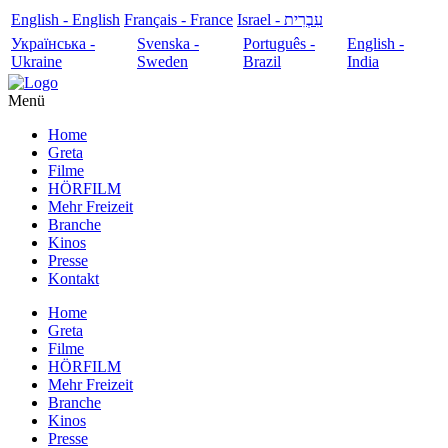
English - English
Français - France
עִבְרִית - Israel
Українська -
Svenska -
Português -
English -
Ukraine
Sweden
Brazil
India
Menü
Home
Greta
Filme
HÖRFILM
Mehr Freizeit
Branche
Kinos
Presse
Kontakt
Home
Greta
Filme
HÖRFILM
Mehr Freizeit
Branche
Kinos
Presse