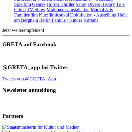
Spielfilm
Genres
Horror-Thriller
Satire
Divers
History
True
Crime
TV-Show
Multimedia-Installation
Martial Arts
Familienfilm
Kurzfilmfestival
Dokufiction
-
Austellung
Halle
am Berghain Berlin
Familie / Kinder
Kdrama
Jetzt weiterempfehlen!
GRETA auf Facebook
@GRETA_app bei Twitter
Tweets von @GRETA_App
Newsletter anmeldung
Partners