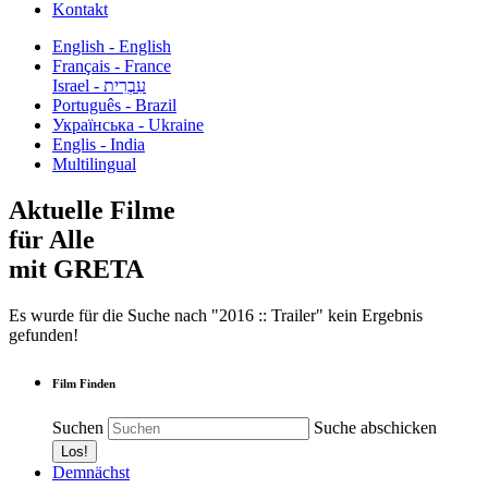
Kontakt
English - English
Français - France
עִבְרִית - Israel
Português - Brazil
Українська - Ukraine
Englis - India
Multilingual
Aktuelle Filme
für Alle
mit GRETA
Es wurde für die Suche nach "2016 :: Trailer" kein Ergebnis
gefunden!
Film Finden
Suchen
Suche abschicken
Demnächst