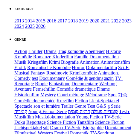
KINOSTART
2013
2014
2015
2016
2017
2018
2019
2020
2021
2022
2023
2024
2025
2026
GENRE
Action
Thriller
Drama
Tragikomödie
Abenteuer
Historie
Komödie
Romanze
Kinderfilm
Familie
Dokumentation
Musik
Kriegsfilm
Krimi
Biografie
Animation
Animationsfilm
Erotik
Romantische Komödie
Horror
Dokumentarfilm
Sci-Fi
Musical
Fantasy
Roadmovie
Krimikomödie
Animation.
Comedy
test
Documentary
Comédie
Jugendmagazin
TV-
Reportage
Biopic
Fantastique
Documentaire
Werbung
Aventure
Fernsehfilm
Comédie dramatique
Drame
Historienfilm
Mystery
Court métrage
Mélodrame
Spot
가족
Comédie documentée
Kurzfilm
Fiction
Licht-Spektakel
Spectacle son et lumière
Trailer
Genre
Test
G&S
g
Serie
קומדיה
Young-Fiction-Serie
דרמה קומית
קומדיית פעולה
Test c
Musikfilm
Musikdokumentation
Young Fiction
TV-Serie
Doku
Reportage
Science Fiction
Tanzfilm
Science-Fiction
Lichtspektakel
sdf
Drama TV-Serie
Biographie
Docutainment
Filmfestival
Western
Festival
Romantik
TV-Sendung