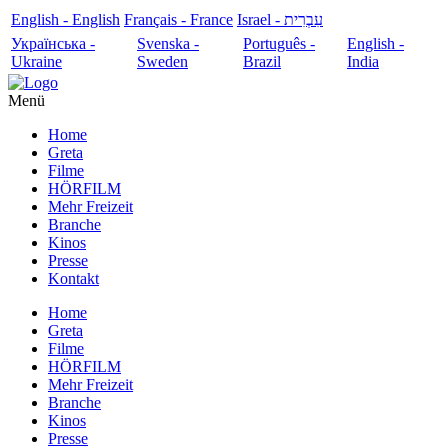
English - English
Français - France
עִבְרִית - Israel
Українська -
Svenska -
Português -
English -
Ukraine
Sweden
Brazil
India
Menü
Home
Greta
Filme
HÖRFILM
Mehr Freizeit
Branche
Kinos
Presse
Kontakt
Home
Greta
Filme
HÖRFILM
Mehr Freizeit
Branche
Kinos
Presse