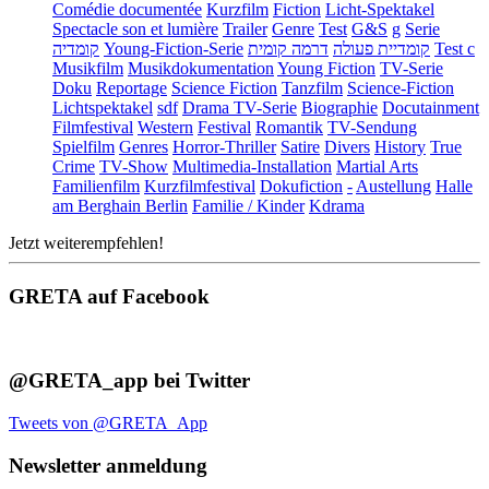
Comédie documentée
Kurzfilm
Fiction
Licht-Spektakel
Spectacle son et lumière
Trailer
Genre
Test
G&S
g
Serie
קומדיה
Young-Fiction-Serie
דרמה קומית
קומדיית פעולה
Test c
Musikfilm
Musikdokumentation
Young Fiction
TV-Serie
Doku
Reportage
Science Fiction
Tanzfilm
Science-Fiction
Lichtspektakel
sdf
Drama TV-Serie
Biographie
Docutainment
Filmfestival
Western
Festival
Romantik
TV-Sendung
Spielfilm
Genres
Horror-Thriller
Satire
Divers
History
True
Crime
TV-Show
Multimedia-Installation
Martial Arts
Familienfilm
Kurzfilmfestival
Dokufiction
-
Austellung
Halle
am Berghain Berlin
Familie / Kinder
Kdrama
Jetzt weiterempfehlen!
GRETA auf Facebook
@GRETA_app bei Twitter
Tweets von @GRETA_App
Newsletter anmeldung