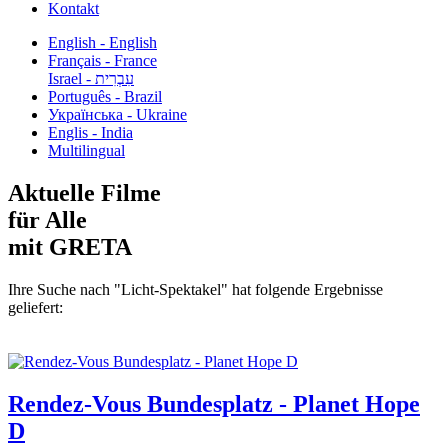
Kontakt
English - English
Français - France
עִבְרִית - Israel
Português - Brazil
Українська - Ukraine
Englis - India
Multilingual
Aktuelle Filme
für Alle
mit GRETA
Ihre Suche nach "Licht-Spektakel" hat folgende Ergebnisse
geliefert:
Rendez-Vous Bundesplatz - Planet Hope
D