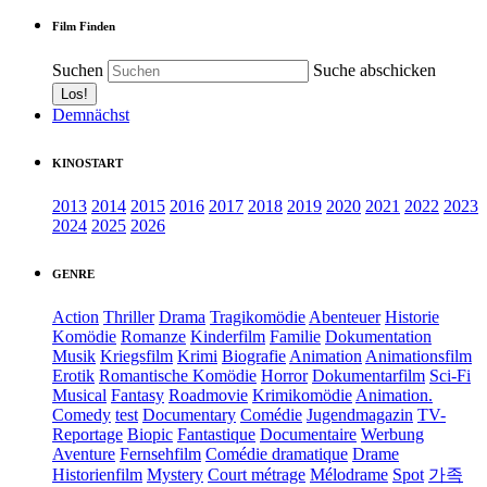
Film Finden
Suchen
Suche abschicken
Demnächst
KINOSTART
2013
2014
2015
2016
2017
2018
2019
2020
2021
2022
2023
2024
2025
2026
GENRE
Action
Thriller
Drama
Tragikomödie
Abenteuer
Historie
Komödie
Romanze
Kinderfilm
Familie
Dokumentation
Musik
Kriegsfilm
Krimi
Biografie
Animation
Animationsfilm
Erotik
Romantische Komödie
Horror
Dokumentarfilm
Sci-Fi
Musical
Fantasy
Roadmovie
Krimikomödie
Animation.
Comedy
test
Documentary
Comédie
Jugendmagazin
TV-
Reportage
Biopic
Fantastique
Documentaire
Werbung
Aventure
Fernsehfilm
Comédie dramatique
Drame
Historienfilm
Mystery
Court métrage
Mélodrame
Spot
가족