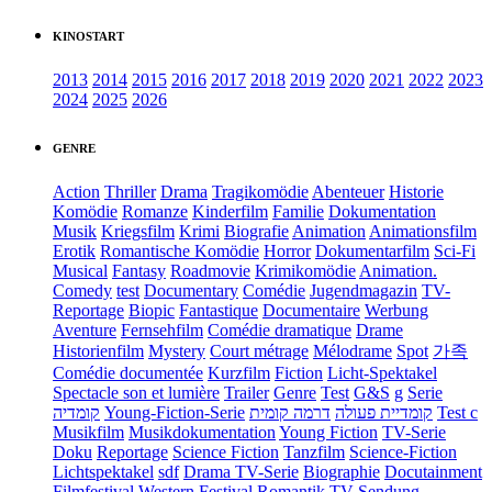
KINOSTART
2013
2014
2015
2016
2017
2018
2019
2020
2021
2022
2023
2024
2025
2026
GENRE
Action
Thriller
Drama
Tragikomödie
Abenteuer
Historie
Komödie
Romanze
Kinderfilm
Familie
Dokumentation
Musik
Kriegsfilm
Krimi
Biografie
Animation
Animationsfilm
Erotik
Romantische Komödie
Horror
Dokumentarfilm
Sci-Fi
Musical
Fantasy
Roadmovie
Krimikomödie
Animation.
Comedy
test
Documentary
Comédie
Jugendmagazin
TV-
Reportage
Biopic
Fantastique
Documentaire
Werbung
Aventure
Fernsehfilm
Comédie dramatique
Drame
Historienfilm
Mystery
Court métrage
Mélodrame
Spot
가족
Comédie documentée
Kurzfilm
Fiction
Licht-Spektakel
Spectacle son et lumière
Trailer
Genre
Test
G&S
g
Serie
קומדיה
Young-Fiction-Serie
דרמה קומית
קומדיית פעולה
Test c
Musikfilm
Musikdokumentation
Young Fiction
TV-Serie
Doku
Reportage
Science Fiction
Tanzfilm
Science-Fiction
Lichtspektakel
sdf
Drama TV-Serie
Biographie
Docutainment
Filmfestival
Western
Festival
Romantik
TV-Sendung