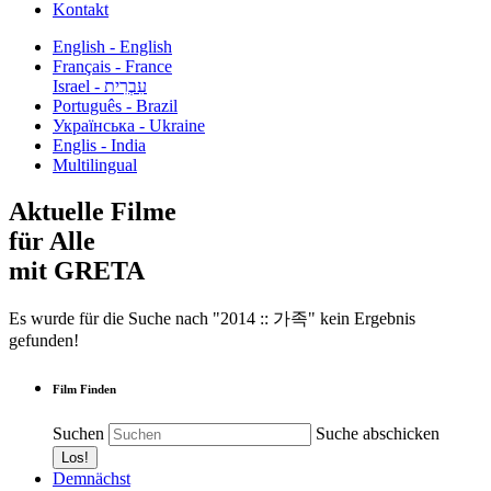
Kontakt
English - English
Français - France
עִבְרִית - Israel
Português - Brazil
Українська - Ukraine
Englis - India
Multilingual
Aktuelle Filme
für Alle
mit GRETA
Es wurde für die Suche nach "2014 :: 가족" kein Ergebnis
gefunden!
Film Finden
Suchen
Suche abschicken
Demnächst