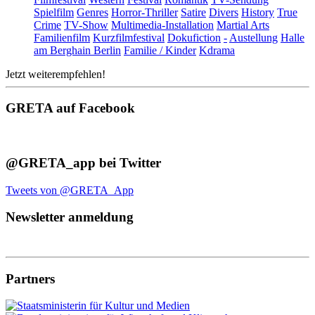
Spielfilm
Genres
Horror-Thriller
Satire
Divers
History
True
Crime
TV-Show
Multimedia-Installation
Martial Arts
Familienfilm
Kurzfilmfestival
Dokufiction
-
Austellung
Halle
am Berghain Berlin
Familie / Kinder
Kdrama
Jetzt weiterempfehlen!
GRETA auf Facebook
@GRETA_app bei Twitter
Tweets von @GRETA_App
Newsletter anmeldung
Partners