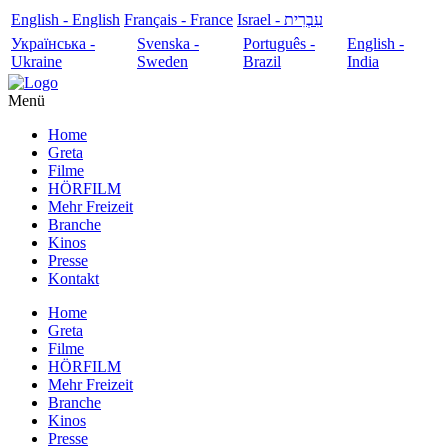
English - English
Français - France
עִבְרִית - Israel
Українська -
Svenska -
Português -
English -
Ukraine
Sweden
Brazil
India
Menü
Home
Greta
Filme
HÖRFILM
Mehr Freizeit
Branche
Kinos
Presse
Kontakt
Home
Greta
Filme
HÖRFILM
Mehr Freizeit
Branche
Kinos
Presse