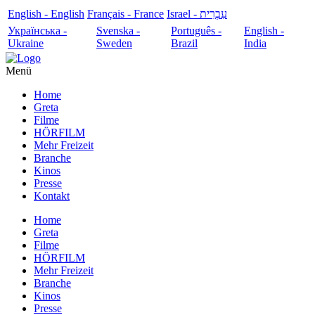
English - English
Français - France
עִבְרִית - Israel
Українська -
Svenska -
Português -
English -
Ukraine
Sweden
Brazil
India
Menü
Home
Greta
Filme
HÖRFILM
Mehr Freizeit
Branche
Kinos
Presse
Kontakt
Home
Greta
Filme
HÖRFILM
Mehr Freizeit
Branche
Kinos
Presse