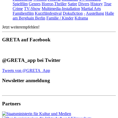
Spielfilm
Genres
Horror-Thriller
Satire
Divers
History
True
Crime
TV-Show
Multimedia-Installation
Martial Arts
Familienfilm
Kurzfilmfestival
Dokufiction
-
Austellung
Halle
am Berghain Berlin
Familie / Kinder
Kdrama
Jetzt weiterempfehlen!
GRETA auf Facebook
@GRETA_app bei Twitter
Tweets von @GRETA_App
Newsletter anmeldung
Partners