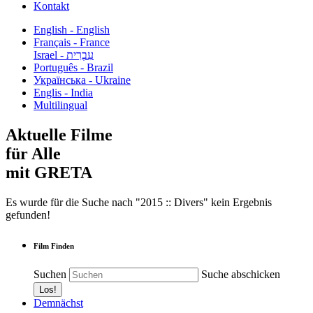
Kontakt
English - English
Français - France
עִבְרִית - Israel
Português - Brazil
Українська - Ukraine
Englis - India
Multilingual
Aktuelle Filme
für Alle
mit GRETA
Es wurde für die Suche nach "2015 :: Divers" kein Ergebnis
gefunden!
Film Finden
Suchen
Suche abschicken
Demnächst