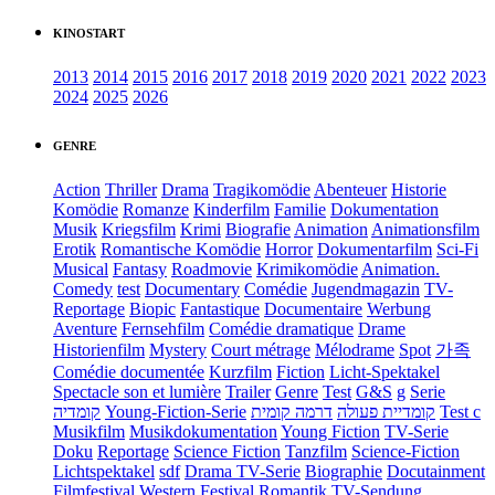
KINOSTART
2013
2014
2015
2016
2017
2018
2019
2020
2021
2022
2023
2024
2025
2026
GENRE
Action
Thriller
Drama
Tragikomödie
Abenteuer
Historie
Komödie
Romanze
Kinderfilm
Familie
Dokumentation
Musik
Kriegsfilm
Krimi
Biografie
Animation
Animationsfilm
Erotik
Romantische Komödie
Horror
Dokumentarfilm
Sci-Fi
Musical
Fantasy
Roadmovie
Krimikomödie
Animation.
Comedy
test
Documentary
Comédie
Jugendmagazin
TV-
Reportage
Biopic
Fantastique
Documentaire
Werbung
Aventure
Fernsehfilm
Comédie dramatique
Drame
Historienfilm
Mystery
Court métrage
Mélodrame
Spot
가족
Comédie documentée
Kurzfilm
Fiction
Licht-Spektakel
Spectacle son et lumière
Trailer
Genre
Test
G&S
g
Serie
קומדיה
Young-Fiction-Serie
דרמה קומית
קומדיית פעולה
Test c
Musikfilm
Musikdokumentation
Young Fiction
TV-Serie
Doku
Reportage
Science Fiction
Tanzfilm
Science-Fiction
Lichtspektakel
sdf
Drama TV-Serie
Biographie
Docutainment
Filmfestival
Western
Festival
Romantik
TV-Sendung