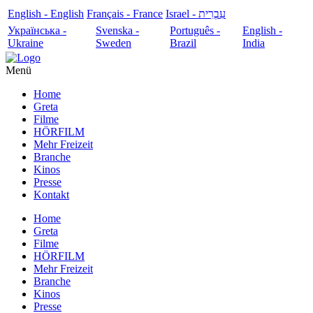
English - English
Français - France
עִבְרִית - Israel
Українська -
Svenska -
Português -
English -
Ukraine
Sweden
Brazil
India
Menü
Home
Greta
Filme
HÖRFILM
Mehr Freizeit
Branche
Kinos
Presse
Kontakt
Home
Greta
Filme
HÖRFILM
Mehr Freizeit
Branche
Kinos
Presse