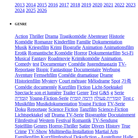
2013
2014
2015
2016
2017
2018
2019
2020
2021
2022
2023
2024
2025
2026
GENRE
Action
Thriller
Drama
Tragikomödie
Abenteuer
Historie
Komödie
Romanze
Kinderfilm
Familie
Dokumentation
Musik
Kriegsfilm
Krimi
Biografie
Animation
Animationsfilm
Erotik
Romantische Komödie
Horror
Dokumentarfilm
Sci-Fi
Musical
Fantasy
Roadmovie
Krimikomödie
Animation.
Comedy
test
Documentary
Comédie
Jugendmagazin
TV-
Reportage
Biopic
Fantastique
Documentaire
Werbung
Aventure
Fernsehfilm
Comédie dramatique
Drame
Historienfilm
Mystery
Court métrage
Mélodrame
Spot
가족
Comédie documentée
Kurzfilm
Fiction
Licht-Spektakel
Spectacle son et lumière
Trailer
Genre
Test
G&S
g
Serie
קומדיה
Young-Fiction-Serie
דרמה קומית
קומדיית פעולה
Test c
Musikfilm
Musikdokumentation
Young Fiction
TV-Serie
Doku
Reportage
Science Fiction
Tanzfilm
Science-Fiction
Lichtspektakel
sdf
Drama TV-Serie
Biographie
Docutainment
Filmfestival
Western
Festival
Romantik
TV-Sendung
Spielfilm
Genres
Horror-Thriller
Satire
Divers
History
True
Crime
TV-Show
Multimedia-Installation
Martial Arts
Familienfilm
Kurzfilmfestival
Dokufiction
-
Austellung
Halle