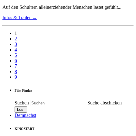
Auf den Schultern alleinerziehender Menschen lastet gefühlt...
Infos & Trailer →
1
2
3
4
5
6
7
8
9
Film Finden
Suchen
Suche abschicken
Demnächst
KINOSTART