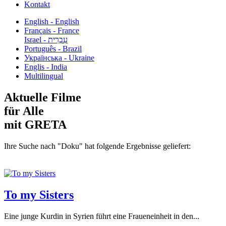
Kontakt
English - English
Français - France
עִבְרִית - Israel
Português - Brazil
Українська - Ukraine
Englis - India
Multilingual
Aktuelle Filme
für Alle
mit GRETA
Ihre Suche nach "Doku" hat folgende Ergebnisse geliefert:
To my Sisters
Eine junge Kurdin in Syrien führt eine Fraueneinheit in den...