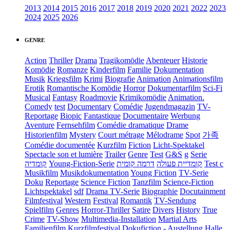
2013
2014
2015
2016
2017
2018
2019
2020
2021
2022
2023
2024
2025
2026
GENRE
Action
Thriller
Drama
Tragikomödie
Abenteuer
Historie
Komödie
Romanze
Kinderfilm
Familie
Dokumentation
Musik
Kriegsfilm
Krimi
Biografie
Animation
Animationsfilm
Erotik
Romantische Komödie
Horror
Dokumentarfilm
Sci-Fi
Musical
Fantasy
Roadmovie
Krimikomödie
Animation.
Comedy
test
Documentary
Comédie
Jugendmagazin
TV-
Reportage
Biopic
Fantastique
Documentaire
Werbung
Aventure
Fernsehfilm
Comédie dramatique
Drame
Historienfilm
Mystery
Court métrage
Mélodrame
Spot
가족
Comédie documentée
Kurzfilm
Fiction
Licht-Spektakel
Spectacle son et lumière
Trailer
Genre
Test
G&S
g
Serie
קומדיה
Young-Fiction-Serie
דרמה קומית
קומדיית פעולה
Test c
Musikfilm
Musikdokumentation
Young Fiction
TV-Serie
Doku
Reportage
Science Fiction
Tanzfilm
Science-Fiction
Lichtspektakel
sdf
Drama TV-Serie
Biographie
Docutainment
Filmfestival
Western
Festival
Romantik
TV-Sendung
Spielfilm
Genres
Horror-Thriller
Satire
Divers
History
True
Crime
TV-Show
Multimedia-Installation
Martial Arts
Familienfilm
Kurzfilmfestival
Dokufiction
-
Austellung
Halle