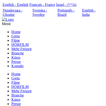
English - English
Français - France
עִבְרִית - Israel
Українська -
Svenska -
Português -
English -
Ukraine
Sweden
Brazil
India
Menü
Home
Greta
Filme
HÖRFILM
Mehr Freizeit
Branche
Kinos
Presse
Kontakt
Home
Greta
Filme
HÖRFILM
Mehr Freizeit
Branche
Kinos
Presse