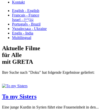
Kontakt
English - English
Français - France
עִבְרִית - Israel
Português - Brazil
Українська - Ukraine
Englis - India
Multilingual
Aktuelle Filme
für Alle
mit GRETA
Ihre Suche nach "Doku" hat folgende Ergebnisse geliefert:
To my Sisters
Eine junge Kurdin in Syrien führt eine Fraueneinheit in den...