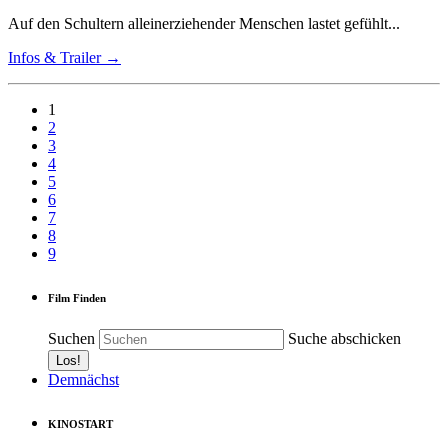
Auf den Schultern alleinerziehender Menschen lastet gefühlt...
Infos & Trailer →
1
2
3
4
5
6
7
8
9
Film Finden
Suchen
Suche abschicken
Demnächst
KINOSTART