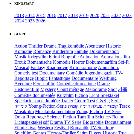
KINOSTART
2013
2014
2015
2016
2017
2018
2019
2020
2021
2022
2023
2024
2025
2026
GENRE
Action
Thriller
Drama
Tragikomödie
Abenteuer
Historie
Komödie
Romanze
Kinderfilm
Familie
Dokumentation
Musik
Kriegsfilm
Krimi
Biografie
Animation
Animationsfilm
Erotik
Romantische Komödie
Horror
Dokumentarfilm
Sci-Fi
Musical
Fantasy
Roadmovie
Krimikomödie
Animation.
Comedy
test
Documentary
Comédie
Jugendmagazin
TV-
Reportage
Biopic
Fantastique
Documentaire
Werbung
Aventure
Fernsehfilm
Comédie dramatique
Drame
Historienfilm
Mystery
Court métrage
Mélodrame
Spot
가족
Comédie documentée
Kurzfilm
Fiction
Licht-Spektakel
Spectacle son et lumière
Trailer
Genre
Test
G&S
g
Serie
קומדיה
Young-Fiction-Serie
דרמה קומית
קומדיית פעולה
Test c
Musikfilm
Musikdokumentation
Young Fiction
TV-Serie
Doku
Reportage
Science Fiction
Tanzfilm
Science-Fiction
Lichtspektakel
sdf
Drama TV-Serie
Biographie
Docutainment
Filmfestival
Western
Festival
Romantik
TV-Sendung
Spielfilm
Genres
Horror-Thriller
Satire
Divers
History
True