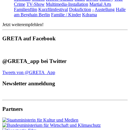
Crime
TV-Show
Multimedia-Installation
Martial Arts
Familienfilm
Kurzfilmfestival
Dokufiction
-
Austellung
Halle
am Berghain Berlin
Familie / Kinder
Kdrama
Jetzt weiterempfehlen!
GRETA auf Facebook
@GRETA_app bei Twitter
Tweets von @GRETA_App
Newsletter anmeldung
Partners