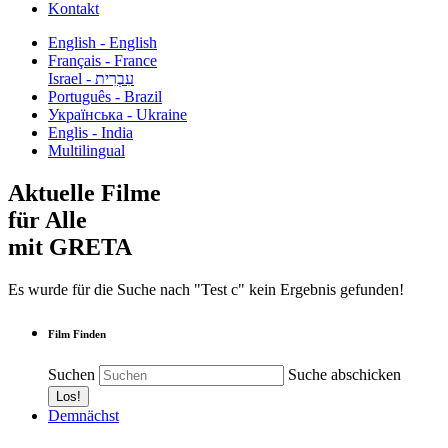
Kontakt
English - English
Français - France
עִבְרִית - Israel
Português - Brazil
Українська - Ukraine
Englis - India
Multilingual
Aktuelle Filme
für Alle
mit GRETA
Es wurde für die Suche nach "Test c" kein Ergebnis gefunden!
Film Finden
Suchen
Suche abschicken
Demnächst