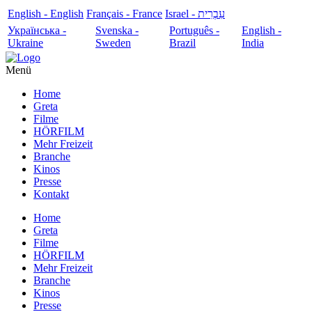
English - English
Français - France
עִבְרִית - Israel
Українська -
Svenska -
Português -
English -
Ukraine
Sweden
Brazil
India
Menü
Home
Greta
Filme
HÖRFILM
Mehr Freizeit
Branche
Kinos
Presse
Kontakt
Home
Greta
Filme
HÖRFILM
Mehr Freizeit
Branche
Kinos
Presse