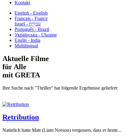
Kontakt
English - English
Français - France
עִבְרִית - Israel
Português - Brazil
Українська - Ukraine
Englis - India
Multilingual
Aktuelle Filme
für Alle
mit GRETA
Ihre Suche nach "Thriller" hat folgende Ergebnisse geliefert:
Retribution
Natürlich hatte Matt (Liam Neeson) vergessen, dass er heute...