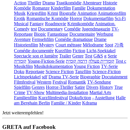
Action
Thriller
Drama
Tragikomödie
Abenteuer
Historie
Komödie
Romanze
Kinderfilm
Familie
Dokumentation
Musik
Kriegsfilm
Krimi
Biografie
Animation
Animationsfilm
Erotik
Romantische Komödie
Horror
Dokumentarfilm
Sci-Fi
Musical
Fantasy
Roadmovie
Krimikomödie
Animation.
Comedy
test
Documentary
Comédie
Jugendmagazin
TV-
Reportage
Biopic
Fantastique
Documentaire
Werbung
Aventure
Fernsehfilm
Comédie dramatique
Drame
Historienfilm
Mystery
Court métrage
Mélodrame
Spot
가족
Comédie documentée
Kurzfilm
Fiction
Licht-Spektakel
Spectacle son et lumière
Trailer
Genre
Test
G&S
g
Serie
קומדיה
Young-Fiction-Serie
דרמה קומית
קומדיית פעולה
Test c
Musikfilm
Musikdokumentation
Young Fiction
TV-Serie
Doku
Reportage
Science Fiction
Tanzfilm
Science-Fiction
Lichtspektakel
sdf
Drama TV-Serie
Biographie
Docutainment
Filmfestival
Western
Festival
Romantik
TV-Sendung
Spielfilm
Genres
Horror-Thriller
Satire
Divers
History
True
Crime
TV-Show
Multimedia-Installation
Martial Arts
Familienfilm
Kurzfilmfestival
Dokufiction
-
Austellung
Halle
am Berghain Berlin
Familie / Kinder
Kdrama
Jetzt weiterempfehlen!
GRETA auf Facebook