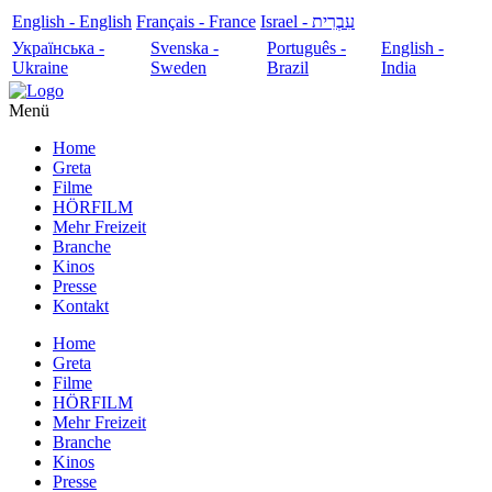
English - English
Français - France
עִבְרִית - Israel
Українська -
Svenska -
Português -
English -
Ukraine
Sweden
Brazil
India
Menü
Home
Greta
Filme
HÖRFILM
Mehr Freizeit
Branche
Kinos
Presse
Kontakt
Home
Greta
Filme
HÖRFILM
Mehr Freizeit
Branche
Kinos
Presse