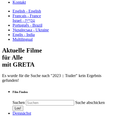
Kontakt
English - English
Français - France
עִבְרִית - Israel
Português - Brazil
Українська - Ukraine
Englis - India
Multilingual
Aktuelle Filme
für Alle
mit GRETA
Es wurde für die Suche nach "2023 :: Trailer" kein Ergebnis
gefunden!
Film Finden
Suchen
Suche abschicken
Demnächst