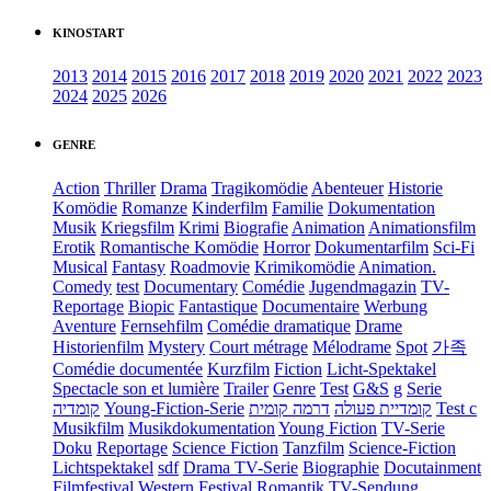
KINOSTART
2013
2014
2015
2016
2017
2018
2019
2020
2021
2022
2023
2024
2025
2026
GENRE
Action
Thriller
Drama
Tragikomödie
Abenteuer
Historie
Komödie
Romanze
Kinderfilm
Familie
Dokumentation
Musik
Kriegsfilm
Krimi
Biografie
Animation
Animationsfilm
Erotik
Romantische Komödie
Horror
Dokumentarfilm
Sci-Fi
Musical
Fantasy
Roadmovie
Krimikomödie
Animation.
Comedy
test
Documentary
Comédie
Jugendmagazin
TV-
Reportage
Biopic
Fantastique
Documentaire
Werbung
Aventure
Fernsehfilm
Comédie dramatique
Drame
Historienfilm
Mystery
Court métrage
Mélodrame
Spot
가족
Comédie documentée
Kurzfilm
Fiction
Licht-Spektakel
Spectacle son et lumière
Trailer
Genre
Test
G&S
g
Serie
קומדיה
Young-Fiction-Serie
דרמה קומית
קומדיית פעולה
Test c
Musikfilm
Musikdokumentation
Young Fiction
TV-Serie
Doku
Reportage
Science Fiction
Tanzfilm
Science-Fiction
Lichtspektakel
sdf
Drama TV-Serie
Biographie
Docutainment
Filmfestival
Western
Festival
Romantik
TV-Sendung