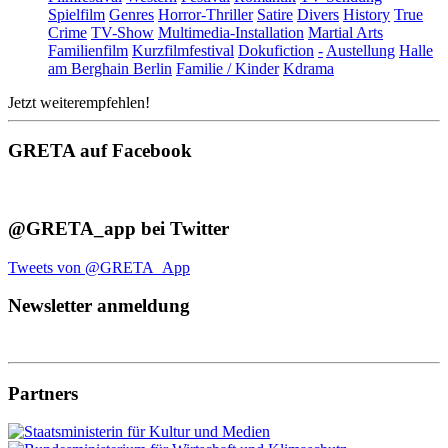
Spielfilm
Genres
Horror-Thriller
Satire
Divers
History
True
Crime
TV-Show
Multimedia-Installation
Martial Arts
Familienfilm
Kurzfilmfestival
Dokufiction
-
Austellung
Halle
am Berghain Berlin
Familie / Kinder
Kdrama
Jetzt weiterempfehlen!
GRETA auf Facebook
@GRETA_app bei Twitter
Tweets von @GRETA_App
Newsletter anmeldung
Partners