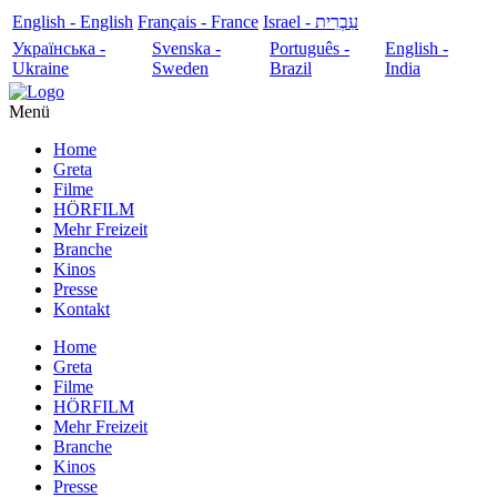
English - English
Français - France
עִבְרִית - Israel
Українська -
Svenska -
Português -
English -
Ukraine
Sweden
Brazil
India
Menü
Home
Greta
Filme
HÖRFILM
Mehr Freizeit
Branche
Kinos
Presse
Kontakt
Home
Greta
Filme
HÖRFILM
Mehr Freizeit
Branche
Kinos
Presse