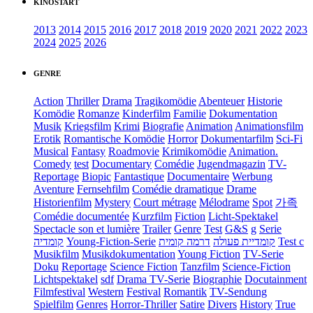
KINOSTART
2013
2014
2015
2016
2017
2018
2019
2020
2021
2022
2023
2024
2025
2026
GENRE
Action
Thriller
Drama
Tragikomödie
Abenteuer
Historie
Komödie
Romanze
Kinderfilm
Familie
Dokumentation
Musik
Kriegsfilm
Krimi
Biografie
Animation
Animationsfilm
Erotik
Romantische Komödie
Horror
Dokumentarfilm
Sci-Fi
Musical
Fantasy
Roadmovie
Krimikomödie
Animation.
Comedy
test
Documentary
Comédie
Jugendmagazin
TV-
Reportage
Biopic
Fantastique
Documentaire
Werbung
Aventure
Fernsehfilm
Comédie dramatique
Drame
Historienfilm
Mystery
Court métrage
Mélodrame
Spot
가족
Comédie documentée
Kurzfilm
Fiction
Licht-Spektakel
Spectacle son et lumière
Trailer
Genre
Test
G&S
g
Serie
קומדיה
Young-Fiction-Serie
דרמה קומית
קומדיית פעולה
Test c
Musikfilm
Musikdokumentation
Young Fiction
TV-Serie
Doku
Reportage
Science Fiction
Tanzfilm
Science-Fiction
Lichtspektakel
sdf
Drama TV-Serie
Biographie
Docutainment
Filmfestival
Western
Festival
Romantik
TV-Sendung
Spielfilm
Genres
Horror-Thriller
Satire
Divers
History
True