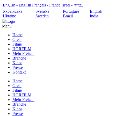
English - English
Français - France
עִבְרִית - Israel
Українська -
Svenska -
Português -
English -
Ukraine
Sweden
Brazil
India
Menü
Home
Greta
Filme
HÖRFILM
Mehr Freizeit
Branche
Kinos
Presse
Kontakt
Home
Greta
Filme
HÖRFILM
Mehr Freizeit
Branche
Kinos
Presse