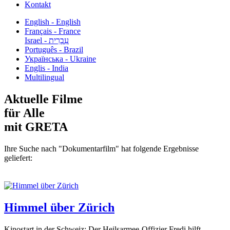
Kontakt
English - English
Français - France
עִבְרִית - Israel
Português - Brazil
Українська - Ukraine
Englis - India
Multilingual
Aktuelle Filme
für Alle
mit GRETA
Ihre Suche nach "Dokumentarfilm" hat folgende Ergebnisse
geliefert:
Himmel über Zürich
Kinostart in der Schweiz: Der Heilsarmee-Offizier Fredi hilft...