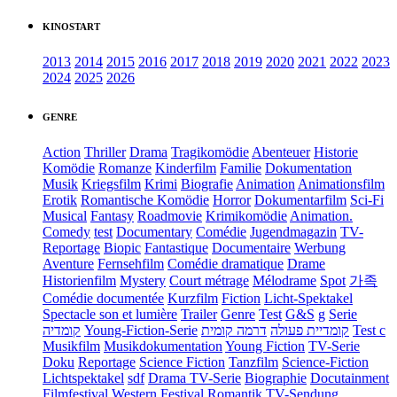
KINOSTART
2013
2014
2015
2016
2017
2018
2019
2020
2021
2022
2023
2024
2025
2026
GENRE
Action
Thriller
Drama
Tragikomödie
Abenteuer
Historie
Komödie
Romanze
Kinderfilm
Familie
Dokumentation
Musik
Kriegsfilm
Krimi
Biografie
Animation
Animationsfilm
Erotik
Romantische Komödie
Horror
Dokumentarfilm
Sci-Fi
Musical
Fantasy
Roadmovie
Krimikomödie
Animation.
Comedy
test
Documentary
Comédie
Jugendmagazin
TV-
Reportage
Biopic
Fantastique
Documentaire
Werbung
Aventure
Fernsehfilm
Comédie dramatique
Drame
Historienfilm
Mystery
Court métrage
Mélodrame
Spot
가족
Comédie documentée
Kurzfilm
Fiction
Licht-Spektakel
Spectacle son et lumière
Trailer
Genre
Test
G&S
g
Serie
קומדיה
Young-Fiction-Serie
דרמה קומית
קומדיית פעולה
Test c
Musikfilm
Musikdokumentation
Young Fiction
TV-Serie
Doku
Reportage
Science Fiction
Tanzfilm
Science-Fiction
Lichtspektakel
sdf
Drama TV-Serie
Biographie
Docutainment
Filmfestival
Western
Festival
Romantik
TV-Sendung