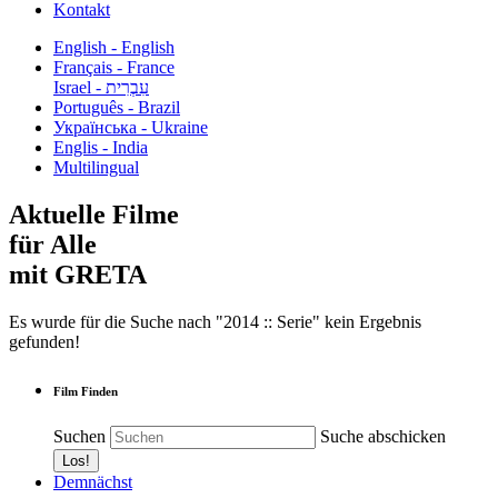
Kontakt
English - English
Français - France
עִבְרִית - Israel
Português - Brazil
Українська - Ukraine
Englis - India
Multilingual
Aktuelle Filme
für Alle
mit GRETA
Es wurde für die Suche nach "2014 :: Serie" kein Ergebnis
gefunden!
Film Finden
Suchen
Suche abschicken
Demnächst