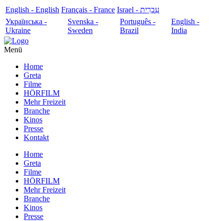
English - English
Français - France
עִבְרִית - Israel
Українська -
Svenska -
Português -
English -
Ukraine
Sweden
Brazil
India
Menü
Home
Greta
Filme
HÖRFILM
Mehr Freizeit
Branche
Kinos
Presse
Kontakt
Home
Greta
Filme
HÖRFILM
Mehr Freizeit
Branche
Kinos
Presse