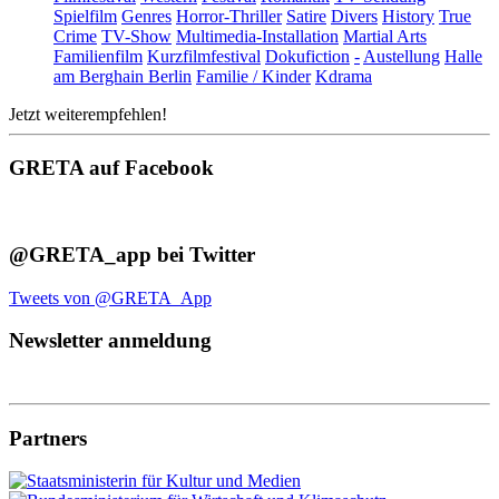
Spielfilm
Genres
Horror-Thriller
Satire
Divers
History
True
Crime
TV-Show
Multimedia-Installation
Martial Arts
Familienfilm
Kurzfilmfestival
Dokufiction
-
Austellung
Halle
am Berghain Berlin
Familie / Kinder
Kdrama
Jetzt weiterempfehlen!
GRETA auf Facebook
@GRETA_app bei Twitter
Tweets von @GRETA_App
Newsletter anmeldung
Partners