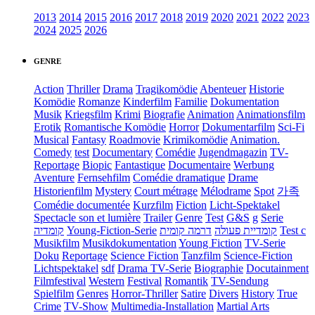
2013
2014
2015
2016
2017
2018
2019
2020
2021
2022
2023
2024
2025
2026
GENRE
Action
Thriller
Drama
Tragikomödie
Abenteuer
Historie
Komödie
Romanze
Kinderfilm
Familie
Dokumentation
Musik
Kriegsfilm
Krimi
Biografie
Animation
Animationsfilm
Erotik
Romantische Komödie
Horror
Dokumentarfilm
Sci-Fi
Musical
Fantasy
Roadmovie
Krimikomödie
Animation.
Comedy
test
Documentary
Comédie
Jugendmagazin
TV-
Reportage
Biopic
Fantastique
Documentaire
Werbung
Aventure
Fernsehfilm
Comédie dramatique
Drame
Historienfilm
Mystery
Court métrage
Mélodrame
Spot
가족
Comédie documentée
Kurzfilm
Fiction
Licht-Spektakel
Spectacle son et lumière
Trailer
Genre
Test
G&S
g
Serie
קומדיה
Young-Fiction-Serie
דרמה קומית
קומדיית פעולה
Test c
Musikfilm
Musikdokumentation
Young Fiction
TV-Serie
Doku
Reportage
Science Fiction
Tanzfilm
Science-Fiction
Lichtspektakel
sdf
Drama TV-Serie
Biographie
Docutainment
Filmfestival
Western
Festival
Romantik
TV-Sendung
Spielfilm
Genres
Horror-Thriller
Satire
Divers
History
True
Crime
TV-Show
Multimedia-Installation
Martial Arts