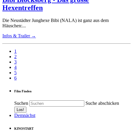
Hexentreffen
Die Neustädter Junghexe Bibi (NALA) ist ganz aus dem
Häuschen:...
Infos & Trailer →
1
2
3
4
5
6
Film Finden
Suchen
Suche abschicken
Demnächst
KINOSTART