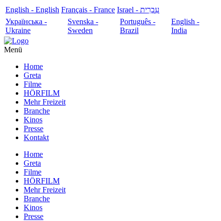
English - English
Français - France
עִבְרִית - Israel
Українська -
Svenska -
Português -
English -
Ukraine
Sweden
Brazil
India
Menü
Home
Greta
Filme
HÖRFILM
Mehr Freizeit
Branche
Kinos
Presse
Kontakt
Home
Greta
Filme
HÖRFILM
Mehr Freizeit
Branche
Kinos
Presse