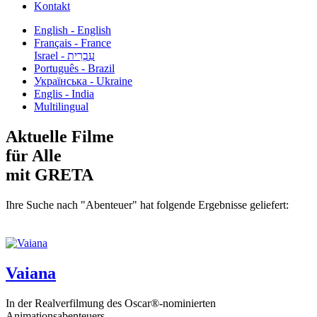
Kontakt
English - English
Français - France
עִבְרִית - Israel
Português - Brazil
Українська - Ukraine
Englis - India
Multilingual
Aktuelle Filme
für Alle
mit GRETA
Ihre Suche nach "Abenteuer" hat folgende Ergebnisse geliefert:
Vaiana
In der Realverfilmung des Oscar®-nominierten
Animationsabenteuers...