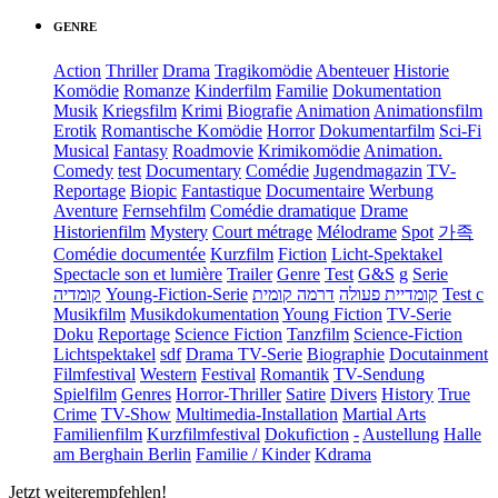
GENRE
Action
Thriller
Drama
Tragikomödie
Abenteuer
Historie
Komödie
Romanze
Kinderfilm
Familie
Dokumentation
Musik
Kriegsfilm
Krimi
Biografie
Animation
Animationsfilm
Erotik
Romantische Komödie
Horror
Dokumentarfilm
Sci-Fi
Musical
Fantasy
Roadmovie
Krimikomödie
Animation.
Comedy
test
Documentary
Comédie
Jugendmagazin
TV-
Reportage
Biopic
Fantastique
Documentaire
Werbung
Aventure
Fernsehfilm
Comédie dramatique
Drame
Historienfilm
Mystery
Court métrage
Mélodrame
Spot
가족
Comédie documentée
Kurzfilm
Fiction
Licht-Spektakel
Spectacle son et lumière
Trailer
Genre
Test
G&S
g
Serie
קומדיה
Young-Fiction-Serie
דרמה קומית
קומדיית פעולה
Test c
Musikfilm
Musikdokumentation
Young Fiction
TV-Serie
Doku
Reportage
Science Fiction
Tanzfilm
Science-Fiction
Lichtspektakel
sdf
Drama TV-Serie
Biographie
Docutainment
Filmfestival
Western
Festival
Romantik
TV-Sendung
Spielfilm
Genres
Horror-Thriller
Satire
Divers
History
True
Crime
TV-Show
Multimedia-Installation
Martial Arts
Familienfilm
Kurzfilmfestival
Dokufiction
-
Austellung
Halle
am Berghain Berlin
Familie / Kinder
Kdrama
Jetzt weiterempfehlen!