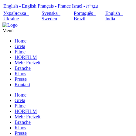
English - English
Français - France
עִבְרִית - Israel
Українська -
Svenska -
Português -
English -
Ukraine
Sweden
Brazil
India
Menü
Home
Greta
Filme
HÖRFILM
Mehr Freizeit
Branche
Kinos
Presse
Kontakt
Home
Greta
Filme
HÖRFILM
Mehr Freizeit
Branche
Kinos
Presse