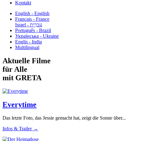
Kontakt
English - English
Français - France
עִבְרִית - Israel
Português - Brazil
Українська - Ukraine
Englis - India
Multilingual
Aktuelle Filme
für Alle
mit GRETA
Everytime
Das letzte Foto, das Jessie gemacht hat, zeigt die Sonne über...
Infos & Trailer →