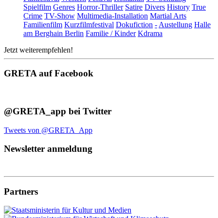
Spielfilm
Genres
Horror-Thriller
Satire
Divers
History
True
Crime
TV-Show
Multimedia-Installation
Martial Arts
Familienfilm
Kurzfilmfestival
Dokufiction
-
Austellung
Halle
am Berghain Berlin
Familie / Kinder
Kdrama
Jetzt weiterempfehlen!
GRETA auf Facebook
@GRETA_app bei Twitter
Tweets von @GRETA_App
Newsletter anmeldung
Partners