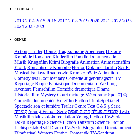
KINOSTART
2013
2014
2015
2016
2017
2018
2019
2020
2021
2022
2023
2024
2025
2026
GENRE
Action
Thriller
Drama
Tragikomödie
Abenteuer
Historie
Komödie
Romanze
Kinderfilm
Familie
Dokumentation
Musik
Kriegsfilm
Krimi
Biografie
Animation
Animationsfilm
Erotik
Romantische Komödie
Horror
Dokumentarfilm
Sci-Fi
Musical
Fantasy
Roadmovie
Krimikomödie
Animation.
Comedy
test
Documentary
Comédie
Jugendmagazin
TV-
Reportage
Biopic
Fantastique
Documentaire
Werbung
Aventure
Fernsehfilm
Comédie dramatique
Drame
Historienfilm
Mystery
Court métrage
Mélodrame
Spot
가족
Comédie documentée
Kurzfilm
Fiction
Licht-Spektakel
Spectacle son et lumière
Trailer
Genre
Test
G&S
g
Serie
קומדיה
Young-Fiction-Serie
דרמה קומית
קומדיית פעולה
Test c
Musikfilm
Musikdokumentation
Young Fiction
TV-Serie
Doku
Reportage
Science Fiction
Tanzfilm
Science-Fiction
Lichtspektakel
sdf
Drama TV-Serie
Biographie
Docutainment
Filmfestival
Western
Festival
Romantik
TV-Sendung