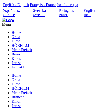
English - English
Français - France
עִבְרִית - Israel
Українська -
Svenska -
Português -
English -
Ukraine
Sweden
Brazil
India
Menü
Home
Greta
Filme
HÖRFILM
Mehr Freizeit
Branche
Kinos
Presse
Kontakt
Home
Greta
Filme
HÖRFILM
Mehr Freizeit
Branche
Kinos
Presse