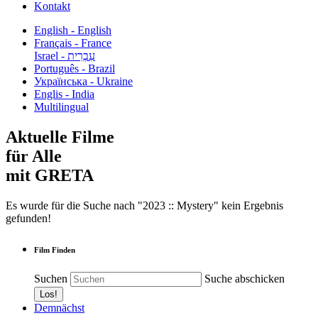
Kontakt
English - English
Français - France
עִבְרִית - Israel
Português - Brazil
Українська - Ukraine
Englis - India
Multilingual
Aktuelle Filme
für Alle
mit GRETA
Es wurde für die Suche nach "2023 :: Mystery" kein Ergebnis
gefunden!
Film Finden
Suchen
Suche abschicken
Demnächst