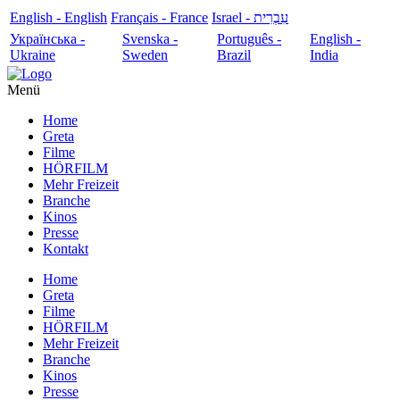
English - English
Français - France
עִבְרִית - Israel
Українська -
Svenska -
Português -
English -
Ukraine
Sweden
Brazil
India
Menü
Home
Greta
Filme
HÖRFILM
Mehr Freizeit
Branche
Kinos
Presse
Kontakt
Home
Greta
Filme
HÖRFILM
Mehr Freizeit
Branche
Kinos
Presse