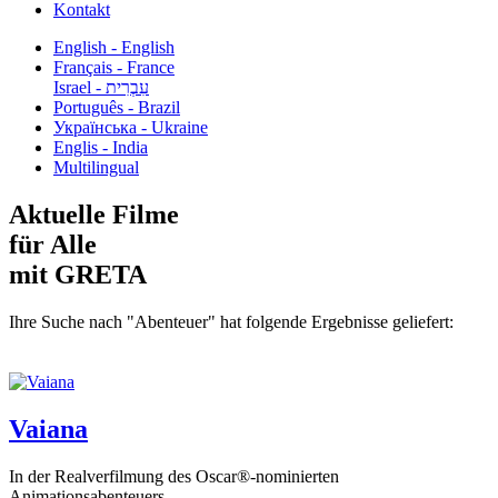
Kontakt
English - English
Français - France
עִבְרִית - Israel
Português - Brazil
Українська - Ukraine
Englis - India
Multilingual
Aktuelle Filme
für Alle
mit GRETA
Ihre Suche nach "Abenteuer" hat folgende Ergebnisse geliefert:
Vaiana
In der Realverfilmung des Oscar®-nominierten
Animationsabenteuers...