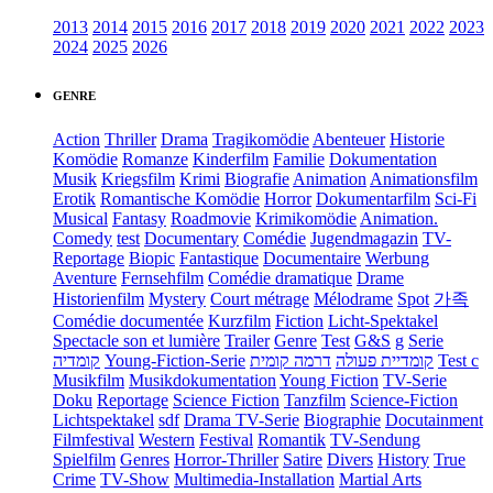
2013
2014
2015
2016
2017
2018
2019
2020
2021
2022
2023
2024
2025
2026
GENRE
Action
Thriller
Drama
Tragikomödie
Abenteuer
Historie
Komödie
Romanze
Kinderfilm
Familie
Dokumentation
Musik
Kriegsfilm
Krimi
Biografie
Animation
Animationsfilm
Erotik
Romantische Komödie
Horror
Dokumentarfilm
Sci-Fi
Musical
Fantasy
Roadmovie
Krimikomödie
Animation.
Comedy
test
Documentary
Comédie
Jugendmagazin
TV-
Reportage
Biopic
Fantastique
Documentaire
Werbung
Aventure
Fernsehfilm
Comédie dramatique
Drame
Historienfilm
Mystery
Court métrage
Mélodrame
Spot
가족
Comédie documentée
Kurzfilm
Fiction
Licht-Spektakel
Spectacle son et lumière
Trailer
Genre
Test
G&S
g
Serie
קומדיה
Young-Fiction-Serie
דרמה קומית
קומדיית פעולה
Test c
Musikfilm
Musikdokumentation
Young Fiction
TV-Serie
Doku
Reportage
Science Fiction
Tanzfilm
Science-Fiction
Lichtspektakel
sdf
Drama TV-Serie
Biographie
Docutainment
Filmfestival
Western
Festival
Romantik
TV-Sendung
Spielfilm
Genres
Horror-Thriller
Satire
Divers
History
True
Crime
TV-Show
Multimedia-Installation
Martial Arts