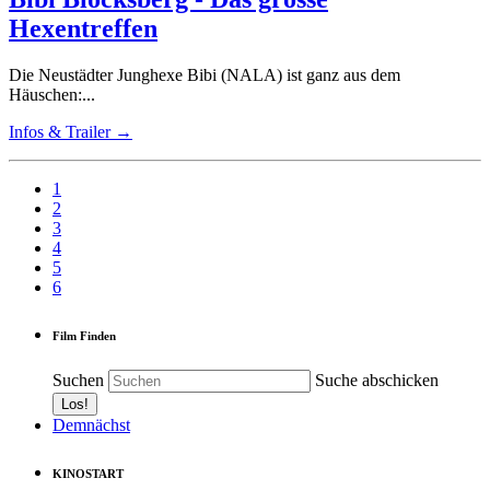
Hexentreffen
Die Neustädter Junghexe Bibi (NALA) ist ganz aus dem
Häuschen:...
Infos & Trailer →
1
2
3
4
5
6
Film Finden
Suchen
Suche abschicken
Demnächst
KINOSTART