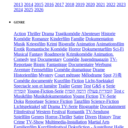
2013
2014
2015
2016
2017
2018
2019
2020
2021
2022
2023
2024
2025
2026
GENRE
Action
Thriller
Drama
Tragikomödie
Abenteuer
Historie
Komödie
Romanze
Kinderfilm
Familie
Dokumentation
Musik
Kriegsfilm
Krimi
Biografie
Animation
Animationsfilm
Erotik
Romantische Komödie
Horror
Dokumentarfilm
Sci-Fi
Musical
Fantasy
Roadmovie
Krimikomödie
Animation.
Comedy
test
Documentary
Comédie
Jugendmagazin
TV-
Reportage
Biopic
Fantastique
Documentaire
Werbung
Aventure
Fernsehfilm
Comédie dramatique
Drame
Historienfilm
Mystery
Court métrage
Mélodrame
Spot
가족
Comédie documentée
Kurzfilm
Fiction
Licht-Spektakel
Spectacle son et lumière
Trailer
Genre
Test
G&S
g
Serie
קומדיה
Young-Fiction-Serie
דרמה קומית
קומדיית פעולה
Test c
Musikfilm
Musikdokumentation
Young Fiction
TV-Serie
Doku
Reportage
Science Fiction
Tanzfilm
Science-Fiction
Lichtspektakel
sdf
Drama TV-Serie
Biographie
Docutainment
Filmfestival
Western
Festival
Romantik
TV-Sendung
Spielfilm
Genres
Horror-Thriller
Satire
Divers
History
True
Crime
TV-Show
Multimedia-Installation
Martial Arts
Familienfilm
Kurzfilmfestival
Dokufiction
-
Austellung
Halle