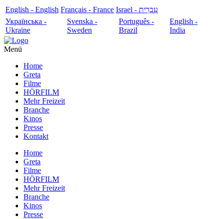
English - English
Français - France
עִבְרִית - Israel
Українська -
Svenska -
Português -
English -
Ukraine
Sweden
Brazil
India
Menü
Home
Greta
Filme
HÖRFILM
Mehr Freizeit
Branche
Kinos
Presse
Kontakt
Home
Greta
Filme
HÖRFILM
Mehr Freizeit
Branche
Kinos
Presse