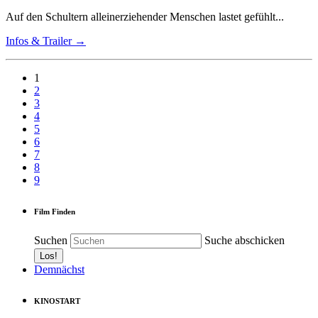
Auf den Schultern alleinerziehender Menschen lastet gefühlt...
Infos & Trailer →
1
2
3
4
5
6
7
8
9
Film Finden
Suchen
Suche abschicken
Demnächst
KINOSTART