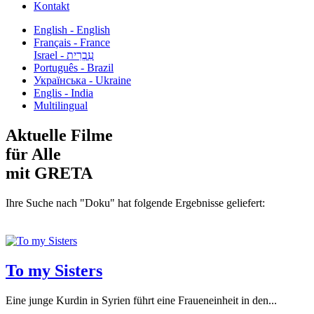
Kontakt
English - English
Français - France
עִבְרִית - Israel
Português - Brazil
Українська - Ukraine
Englis - India
Multilingual
Aktuelle Filme
für Alle
mit GRETA
Ihre Suche nach "Doku" hat folgende Ergebnisse geliefert:
To my Sisters
Eine junge Kurdin in Syrien führt eine Fraueneinheit in den...