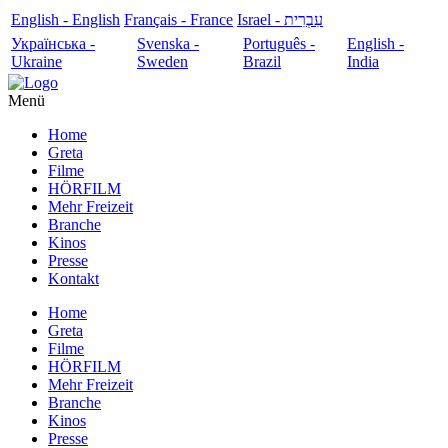
English - English
Français - France
עִבְרִית - Israel
Українська -
Svenska -
Português -
English -
Ukraine
Sweden
Brazil
India
Menü
Home
Greta
Filme
HÖRFILM
Mehr Freizeit
Branche
Kinos
Presse
Kontakt
Home
Greta
Filme
HÖRFILM
Mehr Freizeit
Branche
Kinos
Presse