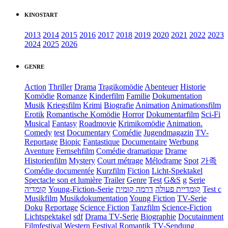
KINOSTART
2013
2014
2015
2016
2017
2018
2019
2020
2021
2022
2023
2024
2025
2026
GENRE
Action
Thriller
Drama
Tragikomödie
Abenteuer
Historie
Komödie
Romanze
Kinderfilm
Familie
Dokumentation
Musik
Kriegsfilm
Krimi
Biografie
Animation
Animationsfilm
Erotik
Romantische Komödie
Horror
Dokumentarfilm
Sci-Fi
Musical
Fantasy
Roadmovie
Krimikomödie
Animation.
Comedy
test
Documentary
Comédie
Jugendmagazin
TV-
Reportage
Biopic
Fantastique
Documentaire
Werbung
Aventure
Fernsehfilm
Comédie dramatique
Drame
Historienfilm
Mystery
Court métrage
Mélodrame
Spot
가족
Comédie documentée
Kurzfilm
Fiction
Licht-Spektakel
Spectacle son et lumière
Trailer
Genre
Test
G&S
g
Serie
קומדיה
Young-Fiction-Serie
דרמה קומית
קומדיית פעולה
Test c
Musikfilm
Musikdokumentation
Young Fiction
TV-Serie
Doku
Reportage
Science Fiction
Tanzfilm
Science-Fiction
Lichtspektakel
sdf
Drama TV-Serie
Biographie
Docutainment
Filmfestival
Western
Festival
Romantik
TV-Sendung