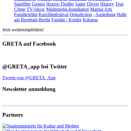
Spielfilm
Genres
Horror-Thriller
Satire
Divers
History
True
Crime
TV-Show
Multimedia-Installation
Martial Arts
Familienfilm
Kurzfilmfestival
Dokufiction
-
Austellung
Halle
am Berghain Berlin
Familie / Kinder
Kdrama
Jetzt weiterempfehlen!
GRETA auf Facebook
@GRETA_app bei Twitter
Tweets von @GRETA_App
Newsletter anmeldung
Partners