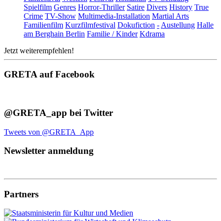
Spielfilm
Genres
Horror-Thriller
Satire
Divers
History
True
Crime
TV-Show
Multimedia-Installation
Martial Arts
Familienfilm
Kurzfilmfestival
Dokufiction
-
Austellung
Halle
am Berghain Berlin
Familie / Kinder
Kdrama
Jetzt weiterempfehlen!
GRETA auf Facebook
@GRETA_app bei Twitter
Tweets von @GRETA_App
Newsletter anmeldung
Partners