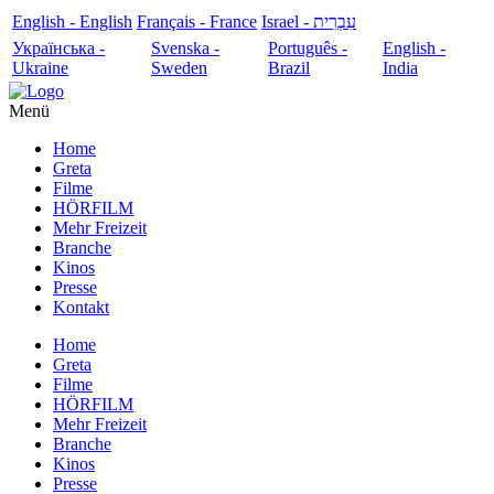
English - English
Français - France
עִבְרִית - Israel
Українська -
Svenska -
Português -
English -
Ukraine
Sweden
Brazil
India
Menü
Home
Greta
Filme
HÖRFILM
Mehr Freizeit
Branche
Kinos
Presse
Kontakt
Home
Greta
Filme
HÖRFILM
Mehr Freizeit
Branche
Kinos
Presse