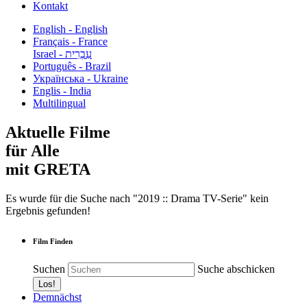
Kontakt
English - English
Français - France
עִבְרִית - Israel
Português - Brazil
Українська - Ukraine
Englis - India
Multilingual
Aktuelle Filme
für Alle
mit GRETA
Es wurde für die Suche nach "2019 :: Drama TV-Serie" kein
Ergebnis gefunden!
Film Finden
Suchen
Suche abschicken
Demnächst