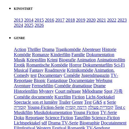
KINOSTART
2013
2014
2015
2016
2017
2018
2019
2020
2021
2022
2023
2024
2025
2026
GENRE
Action
Thriller
Drama
Tragikomödie
Abenteuer
Historie
Komödie
Romanze
Kinderfilm
Familie
Dokumentation
Musik
Kriegsfilm
Krimi
Biografie
Animation
Animationsfilm
Erotik
Romantische Komödie
Horror
Dokumentarfilm
Sci-Fi
Musical
Fantasy
Roadmovie
Krimikomödie
Animation.
Comedy
test
Documentary
Comédie
Jugendmagazin
TV-
Reportage
Biopic
Fantastique
Documentaire
Werbung
Aventure
Fernsehfilm
Comédie dramatique
Drame
Historienfilm
Mystery
Court métrage
Mélodrame
Spot
가족
Comédie documentée
Kurzfilm
Fiction
Licht-Spektakel
Spectacle son et lumière
Trailer
Genre
Test
G&S
g
Serie
קומדיה
Young-Fiction-Serie
דרמה קומית
קומדיית פעולה
Test c
Musikfilm
Musikdokumentation
Young Fiction
TV-Serie
Doku
Reportage
Science Fiction
Tanzfilm
Science-Fiction
Lichtspektakel
sdf
Drama TV-Serie
Biographie
Docutainment
Filmfestival
Western
Festival
Romantik
TV-Sendung