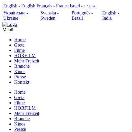
English - English
Français - France
עִבְרִית - Israel
Українська -
Svenska -
Português -
English -
Ukraine
Sweden
Brazil
India
Menü
Home
Greta
Filme
HÖRFILM
Mehr Freizeit
Branche
Kinos
Presse
Kontakt
Home
Greta
Filme
HÖRFILM
Mehr Freizeit
Branche
Kinos
Presse