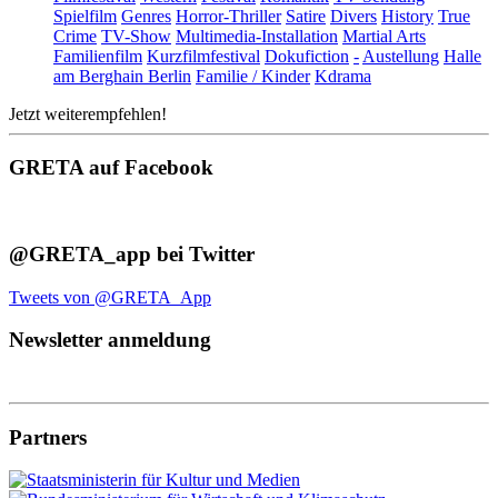
Spielfilm
Genres
Horror-Thriller
Satire
Divers
History
True
Crime
TV-Show
Multimedia-Installation
Martial Arts
Familienfilm
Kurzfilmfestival
Dokufiction
-
Austellung
Halle
am Berghain Berlin
Familie / Kinder
Kdrama
Jetzt weiterempfehlen!
GRETA auf Facebook
@GRETA_app bei Twitter
Tweets von @GRETA_App
Newsletter anmeldung
Partners