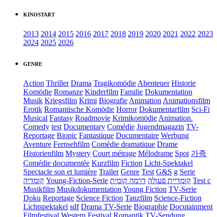
KINOSTART
2013
2014
2015
2016
2017
2018
2019
2020
2021
2022
2023
2024
2025
2026
GENRE
Action
Thriller
Drama
Tragikomödie
Abenteuer
Historie
Komödie
Romanze
Kinderfilm
Familie
Dokumentation
Musik
Kriegsfilm
Krimi
Biografie
Animation
Animationsfilm
Erotik
Romantische Komödie
Horror
Dokumentarfilm
Sci-Fi
Musical
Fantasy
Roadmovie
Krimikomödie
Animation.
Comedy
test
Documentary
Comédie
Jugendmagazin
TV-
Reportage
Biopic
Fantastique
Documentaire
Werbung
Aventure
Fernsehfilm
Comédie dramatique
Drame
Historienfilm
Mystery
Court métrage
Mélodrame
Spot
가족
Comédie documentée
Kurzfilm
Fiction
Licht-Spektakel
Spectacle son et lumière
Trailer
Genre
Test
G&S
g
Serie
קומדיה
Young-Fiction-Serie
דרמה קומית
קומדיית פעולה
Test c
Musikfilm
Musikdokumentation
Young Fiction
TV-Serie
Doku
Reportage
Science Fiction
Tanzfilm
Science-Fiction
Lichtspektakel
sdf
Drama TV-Serie
Biographie
Docutainment
Filmfestival
Western
Festival
Romantik
TV-Sendung