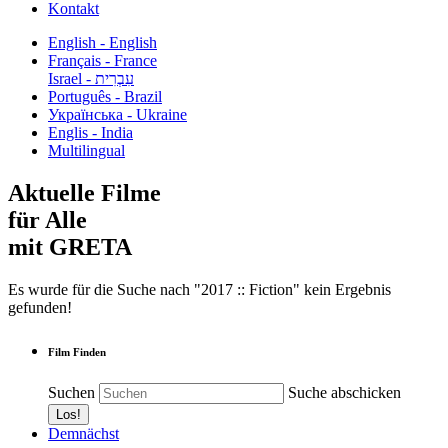
Kontakt
English - English
Français - France
עִבְרִית - Israel
Português - Brazil
Українська - Ukraine
Englis - India
Multilingual
Aktuelle Filme
für Alle
mit GRETA
Es wurde für die Suche nach "2017 :: Fiction" kein Ergebnis
gefunden!
Film Finden
Suchen
Suche abschicken
Demnächst