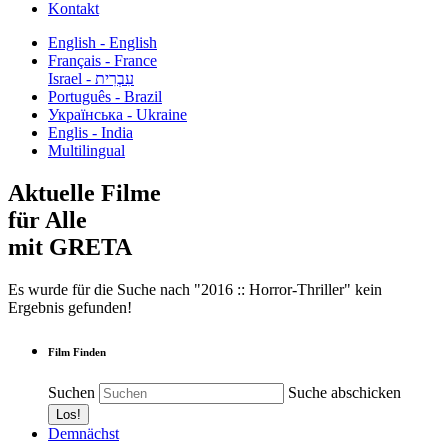
Kontakt
English - English
Français - France
עִבְרִית - Israel
Português - Brazil
Українська - Ukraine
Englis - India
Multilingual
Aktuelle Filme
für Alle
mit GRETA
Es wurde für die Suche nach "2016 :: Horror-Thriller" kein
Ergebnis gefunden!
Film Finden
Suchen
Suche abschicken
Demnächst