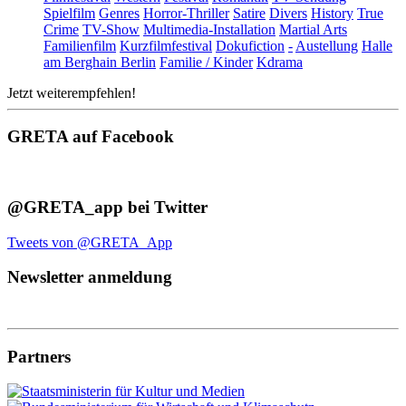
Spielfilm
Genres
Horror-Thriller
Satire
Divers
History
True
Crime
TV-Show
Multimedia-Installation
Martial Arts
Familienfilm
Kurzfilmfestival
Dokufiction
-
Austellung
Halle
am Berghain Berlin
Familie / Kinder
Kdrama
Jetzt weiterempfehlen!
GRETA auf Facebook
@GRETA_app bei Twitter
Tweets von @GRETA_App
Newsletter anmeldung
Partners