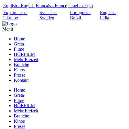
English - English
Français - France
עִבְרִית - Israel
Українська -
Svenska -
Português -
English -
Ukraine
Sweden
Brazil
India
Menü
Home
Greta
Filme
HÖRFILM
Mehr Freizeit
Branche
Kinos
Presse
Kontakt
Home
Greta
Filme
HÖRFILM
Mehr Freizeit
Branche
Kinos
Presse