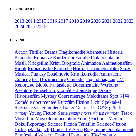
KINOSTART
2013
2014
2015
2016
2017
2018
2019
2020
2021
2022
2023
2024
2025
2026
GENRE
Action
Thriller
Drama
Tragikomödie
Abenteuer
Historie
Komödie
Romanze
Kinderfilm
Familie
Dokumentation
Musik
Kriegsfilm
Krimi
Biografie
Animation
Animationsfilm
Erotik
Romantische Komödie
Horror
Dokumentarfilm
Sci-Fi
Musical
Fantasy
Roadmovie
Krimikomödie
Animation.
Comedy
test
Documentary
Comédie
Jugendmagazin
TV-
Reportage
Biopic
Fantastique
Documentaire
Werbung
Aventure
Fernsehfilm
Comédie dramatique
Drame
Historienfilm
Mystery
Court métrage
Mélodrame
Spot
가족
Comédie documentée
Kurzfilm
Fiction
Licht-Spektakel
Spectacle son et lumière
Trailer
Genre
Test
G&S
g
Serie
קומדיה
Young-Fiction-Serie
דרמה קומית
קומדיית פעולה
Test c
Musikfilm
Musikdokumentation
Young Fiction
TV-Serie
Doku
Reportage
Science Fiction
Tanzfilm
Science-Fiction
Lichtspektakel
sdf
Drama TV-Serie
Biographie
Docutainment
Filmfestival
Western
Festival
Romantik
TV-Sendung