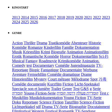
KINOSTART
2013
2014
2015
2016
2017
2018
2019
2020
2021
2022
2023
2024
2025
2026
GENRE
Action
Thriller
Drama
Tragikomödie
Abenteuer
Historie
Komödie
Romanze
Kinderfilm
Familie
Dokumentation
Musik
Kriegsfilm
Krimi
Biografie
Animation
Animationsfilm
Erotik
Romantische Komödie
Horror
Dokumentarfilm
Sci-Fi
Musical
Fantasy
Roadmovie
Krimikomödie
Animation.
Comedy
test
Documentary
Comédie
Jugendmagazin
TV-
Reportage
Biopic
Fantastique
Documentaire
Werbung
Aventure
Fernsehfilm
Comédie dramatique
Drame
Historienfilm
Mystery
Court métrage
Mélodrame
Spot
가족
Comédie documentée
Kurzfilm
Fiction
Licht-Spektakel
Spectacle son et lumière
Trailer
Genre
Test
G&S
g
Serie
קומדיה
Young-Fiction-Serie
דרמה קומית
קומדיית פעולה
Test c
Musikfilm
Musikdokumentation
Young Fiction
TV-Serie
Doku
Reportage
Science Fiction
Tanzfilm
Science-Fiction
Lichtspektakel
sdf
Drama TV-Serie
Biographie
Docutainment
Filmfestival
Western
Festival
Romantik
TV-Sendung