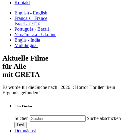
Kontakt
English - English
Français - France
עִבְרִית - Israel
Português - Brazil
Українська - Ukraine
Englis - India
Multilingual
Aktuelle Filme
für Alle
mit GRETA
Es wurde für die Suche nach "2026 :: Horror-Thriller" kein
Ergebnis gefunden!
Film Finden
Suchen
Suche abschicken
Demnächst