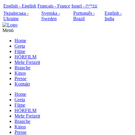
English - English
Français - France
עִבְרִית - Israel
Українська -
Svenska -
Português -
English -
Ukraine
Sweden
Brazil
India
Menü
Home
Greta
Filme
HÖRFILM
Mehr Freizeit
Branche
Kinos
Presse
Kontakt
Home
Greta
Filme
HÖRFILM
Mehr Freizeit
Branche
Kinos
Presse