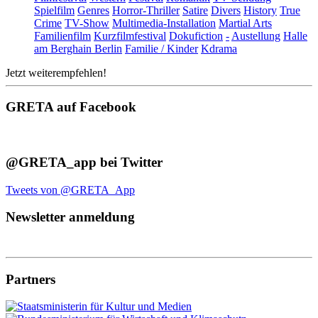
Spielfilm
Genres
Horror-Thriller
Satire
Divers
History
True
Crime
TV-Show
Multimedia-Installation
Martial Arts
Familienfilm
Kurzfilmfestival
Dokufiction
-
Austellung
Halle
am Berghain Berlin
Familie / Kinder
Kdrama
Jetzt weiterempfehlen!
GRETA auf Facebook
@GRETA_app bei Twitter
Tweets von @GRETA_App
Newsletter anmeldung
Partners