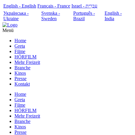
English - English
Français - France
עִבְרִית - Israel
Українська -
Svenska -
Português -
English -
Ukraine
Sweden
Brazil
India
Menü
Home
Greta
Filme
HÖRFILM
Mehr Freizeit
Branche
Kinos
Presse
Kontakt
Home
Greta
Filme
HÖRFILM
Mehr Freizeit
Branche
Kinos
Presse