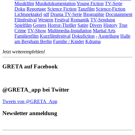
Musikfilm
Musikdokumentation
Young Fiction
TV-Serie
Doku
Reportage
Science Fiction
Tanzfilm
Science-Fiction
Lichtspektakel
sdf
Drama TV-Serie
Biographie
Docutainment
Filmfestival
Western
Festival
Romantik
TV-Sendung
Spielfilm
Genres
Horror-Thriller
Satire
Divers
History
True
Crime
TV-Show
Multimedia-Installation
Martial Arts
Familienfilm
Kurzfilmfestival
Dokufiction
-
Austellung
Halle
am Berghain Berlin
Familie / Kinder
Kdrama
Jetzt weiterempfehlen!
GRETA auf Facebook
@GRETA_app bei Twitter
Tweets von @GRETA_App
Newsletter anmeldung