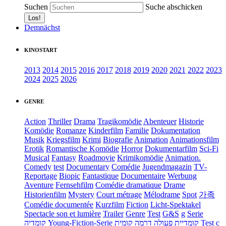
Suchen
Suche abschicken
Demnächst
KINOSTART
2013
2014
2015
2016
2017
2018
2019
2020
2021
2022
2023
2024
2025
2026
GENRE
Action
Thriller
Drama
Tragikomödie
Abenteuer
Historie
Komödie
Romanze
Kinderfilm
Familie
Dokumentation
Musik
Kriegsfilm
Krimi
Biografie
Animation
Animationsfilm
Erotik
Romantische Komödie
Horror
Dokumentarfilm
Sci-Fi
Musical
Fantasy
Roadmovie
Krimikomödie
Animation.
Comedy
test
Documentary
Comédie
Jugendmagazin
TV-
Reportage
Biopic
Fantastique
Documentaire
Werbung
Aventure
Fernsehfilm
Comédie dramatique
Drame
Historienfilm
Mystery
Court métrage
Mélodrame
Spot
가족
Comédie documentée
Kurzfilm
Fiction
Licht-Spektakel
Spectacle son et lumière
Trailer
Genre
Test
G&S
g
Serie
קומדיה
Young-Fiction-Serie
דרמה קומית
קומדיית פעולה
Test c