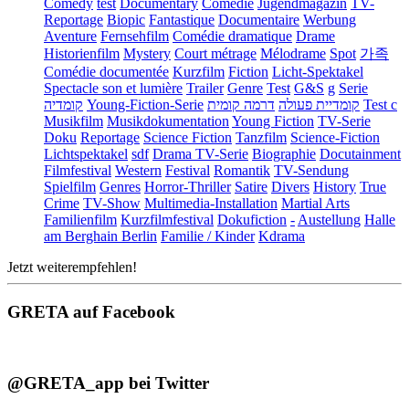
Comedy
test
Documentary
Comédie
Jugendmagazin
TV-
Reportage
Biopic
Fantastique
Documentaire
Werbung
Aventure
Fernsehfilm
Comédie dramatique
Drame
Historienfilm
Mystery
Court métrage
Mélodrame
Spot
가족
Comédie documentée
Kurzfilm
Fiction
Licht-Spektakel
Spectacle son et lumière
Trailer
Genre
Test
G&S
g
Serie
קומדיה
Young-Fiction-Serie
דרמה קומית
קומדיית פעולה
Test c
Musikfilm
Musikdokumentation
Young Fiction
TV-Serie
Doku
Reportage
Science Fiction
Tanzfilm
Science-Fiction
Lichtspektakel
sdf
Drama TV-Serie
Biographie
Docutainment
Filmfestival
Western
Festival
Romantik
TV-Sendung
Spielfilm
Genres
Horror-Thriller
Satire
Divers
History
True
Crime
TV-Show
Multimedia-Installation
Martial Arts
Familienfilm
Kurzfilmfestival
Dokufiction
-
Austellung
Halle
am Berghain Berlin
Familie / Kinder
Kdrama
Jetzt weiterempfehlen!
GRETA auf Facebook
@GRETA_app bei Twitter