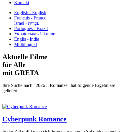
Kontakt
English - English
Français - France
עִבְרִית - Israel
Português - Brazil
Українська - Ukraine
Englis - India
Multilingual
Aktuelle Filme
für Alle
mit GRETA
Ihre Suche nach "2026 :: Romanze" hat folgende Ergebnisse
geliefert:
Cyberpunk Romance
In der Zukunft lassen sich Fremdsprachen in Sekundenschnelle...