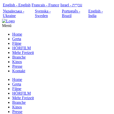
English - English
Français - France
עִבְרִית - Israel
Українська -
Svenska -
Português -
English -
Ukraine
Sweden
Brazil
India
Menü
Home
Greta
Filme
HÖRFILM
Mehr Freizeit
Branche
Kinos
Presse
Kontakt
Home
Greta
Filme
HÖRFILM
Mehr Freizeit
Branche
Kinos
Presse