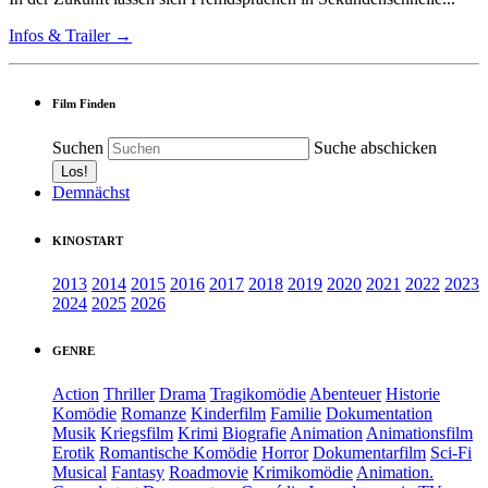
Infos & Trailer →
Film Finden
Suchen
Suche abschicken
Demnächst
KINOSTART
2013
2014
2015
2016
2017
2018
2019
2020
2021
2022
2023
2024
2025
2026
GENRE
Action
Thriller
Drama
Tragikomödie
Abenteuer
Historie
Komödie
Romanze
Kinderfilm
Familie
Dokumentation
Musik
Kriegsfilm
Krimi
Biografie
Animation
Animationsfilm
Erotik
Romantische Komödie
Horror
Dokumentarfilm
Sci-Fi
Musical
Fantasy
Roadmovie
Krimikomödie
Animation.