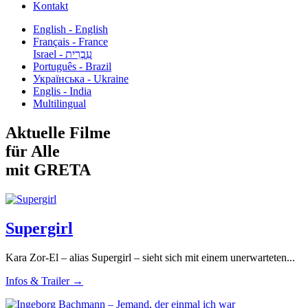
Kontakt
English - English
Français - France
עִבְרִית - Israel
Português - Brazil
Українська - Ukraine
Englis - India
Multilingual
Aktuelle Filme
für Alle
mit GRETA
Supergirl
Kara Zor-El – alias Supergirl – sieht sich mit einem unerwarteten...
Infos & Trailer →