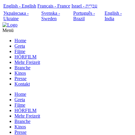
English - English
Français - France
עִבְרִית - Israel
Українська -
Svenska -
Português -
English -
Ukraine
Sweden
Brazil
India
Menü
Home
Greta
Filme
HÖRFILM
Mehr Freizeit
Branche
Kinos
Presse
Kontakt
Home
Greta
Filme
HÖRFILM
Mehr Freizeit
Branche
Kinos
Presse