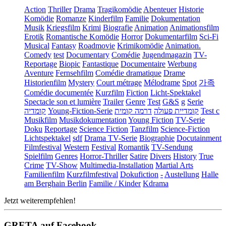
Action
Thriller
Drama
Tragikomödie
Abenteuer
Historie
Komödie
Romanze
Kinderfilm
Familie
Dokumentation
Musik
Kriegsfilm
Krimi
Biografie
Animation
Animationsfilm
Erotik
Romantische Komödie
Horror
Dokumentarfilm
Sci-Fi
Musical
Fantasy
Roadmovie
Krimikomödie
Animation.
Comedy
test
Documentary
Comédie
Jugendmagazin
TV-
Reportage
Biopic
Fantastique
Documentaire
Werbung
Aventure
Fernsehfilm
Comédie dramatique
Drame
Historienfilm
Mystery
Court métrage
Mélodrame
Spot
가족
Comédie documentée
Kurzfilm
Fiction
Licht-Spektakel
Spectacle son et lumière
Trailer
Genre
Test
G&S
g
Serie
קומדיה
Young-Fiction-Serie
דרמה קומית
קומדיית פעולה
Test c
Musikfilm
Musikdokumentation
Young Fiction
TV-Serie
Doku
Reportage
Science Fiction
Tanzfilm
Science-Fiction
Lichtspektakel
sdf
Drama TV-Serie
Biographie
Docutainment
Filmfestival
Western
Festival
Romantik
TV-Sendung
Spielfilm
Genres
Horror-Thriller
Satire
Divers
History
True
Crime
TV-Show
Multimedia-Installation
Martial Arts
Familienfilm
Kurzfilmfestival
Dokufiction
-
Austellung
Halle
am Berghain Berlin
Familie / Kinder
Kdrama
Jetzt weiterempfehlen!
GRETA auf Facebook