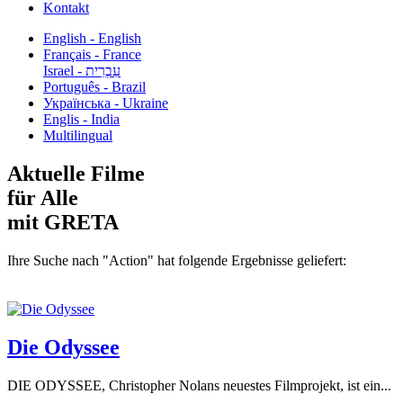
Kontakt
English - English
Français - France
עִבְרִית - Israel
Português - Brazil
Українська - Ukraine
Englis - India
Multilingual
Aktuelle Filme
für Alle
mit GRETA
Ihre Suche nach "Action" hat folgende Ergebnisse geliefert:
Die Odyssee
DIE ODYSSEE, Christopher Nolans neuestes Filmprojekt, ist ein...