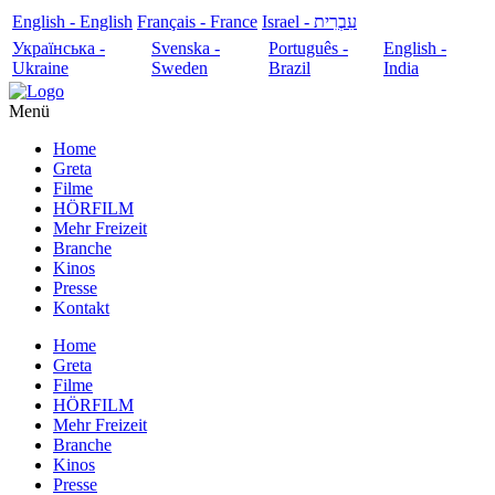
English - English
Français - France
עִבְרִית - Israel
Українська -
Svenska -
Português -
English -
Ukraine
Sweden
Brazil
India
Menü
Home
Greta
Filme
HÖRFILM
Mehr Freizeit
Branche
Kinos
Presse
Kontakt
Home
Greta
Filme
HÖRFILM
Mehr Freizeit
Branche
Kinos
Presse