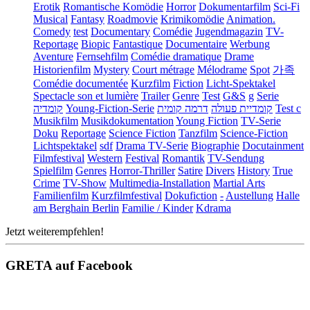
Erotik
Romantische Komödie
Horror
Dokumentarfilm
Sci-Fi
Musical
Fantasy
Roadmovie
Krimikomödie
Animation.
Comedy
test
Documentary
Comédie
Jugendmagazin
TV-
Reportage
Biopic
Fantastique
Documentaire
Werbung
Aventure
Fernsehfilm
Comédie dramatique
Drame
Historienfilm
Mystery
Court métrage
Mélodrame
Spot
가족
Comédie documentée
Kurzfilm
Fiction
Licht-Spektakel
Spectacle son et lumière
Trailer
Genre
Test
G&S
g
Serie
קומדיה
Young-Fiction-Serie
דרמה קומית
קומדיית פעולה
Test c
Musikfilm
Musikdokumentation
Young Fiction
TV-Serie
Doku
Reportage
Science Fiction
Tanzfilm
Science-Fiction
Lichtspektakel
sdf
Drama TV-Serie
Biographie
Docutainment
Filmfestival
Western
Festival
Romantik
TV-Sendung
Spielfilm
Genres
Horror-Thriller
Satire
Divers
History
True
Crime
TV-Show
Multimedia-Installation
Martial Arts
Familienfilm
Kurzfilmfestival
Dokufiction
-
Austellung
Halle
am Berghain Berlin
Familie / Kinder
Kdrama
Jetzt weiterempfehlen!
GRETA auf Facebook