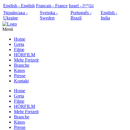
English - English
Français - France
עִבְרִית - Israel
Українська -
Svenska -
Português -
English -
Ukraine
Sweden
Brazil
India
Menü
Home
Greta
Filme
HÖRFILM
Mehr Freizeit
Branche
Kinos
Presse
Kontakt
Home
Greta
Filme
HÖRFILM
Mehr Freizeit
Branche
Kinos
Presse