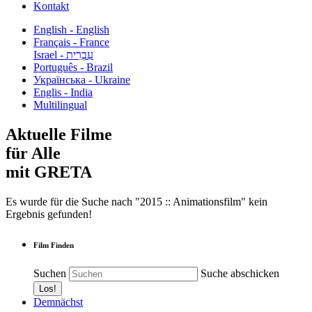
Kontakt
English - English
Français - France
עִבְרִית - Israel
Português - Brazil
Українська - Ukraine
Englis - India
Multilingual
Aktuelle Filme
für Alle
mit GRETA
Es wurde für die Suche nach "2015 :: Animationsfilm" kein
Ergebnis gefunden!
Film Finden
Suchen
Suche abschicken
Demnächst