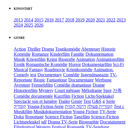
KINOSTART
2013
2014
2015
2016
2017
2018
2019
2020
2021
2022
2023
2024
2025
2026
GENRE
Action
Thriller
Drama
Tragikomödie
Abenteuer
Historie
Komödie
Romanze
Kinderfilm
Familie
Dokumentation
Musik
Kriegsfilm
Krimi
Biografie
Animation
Animationsfilm
Erotik
Romantische Komödie
Horror
Dokumentarfilm
Sci-Fi
Musical
Fantasy
Roadmovie
Krimikomödie
Animation.
Comedy
test
Documentary
Comédie
Jugendmagazin
TV-
Reportage
Biopic
Fantastique
Documentaire
Werbung
Aventure
Fernsehfilm
Comédie dramatique
Drame
Historienfilm
Mystery
Court métrage
Mélodrame
Spot
가족
Comédie documentée
Kurzfilm
Fiction
Licht-Spektakel
Spectacle son et lumière
Trailer
Genre
Test
G&S
g
Serie
קומדיה
Young-Fiction-Serie
דרמה קומית
קומדיית פעולה
Test c
Musikfilm
Musikdokumentation
Young Fiction
TV-Serie
Doku
Reportage
Science Fiction
Tanzfilm
Science-Fiction
Lichtspektakel
sdf
Drama TV-Serie
Biographie
Docutainment
Filmfestival
Western
Festival
Romantik
TV-Sendung