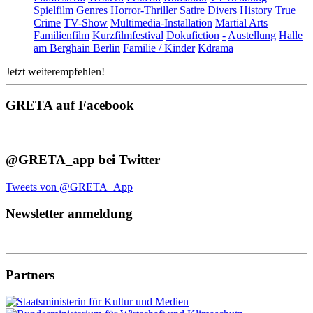
Spielfilm
Genres
Horror-Thriller
Satire
Divers
History
True
Crime
TV-Show
Multimedia-Installation
Martial Arts
Familienfilm
Kurzfilmfestival
Dokufiction
-
Austellung
Halle
am Berghain Berlin
Familie / Kinder
Kdrama
Jetzt weiterempfehlen!
GRETA auf Facebook
@GRETA_app bei Twitter
Tweets von @GRETA_App
Newsletter anmeldung
Partners