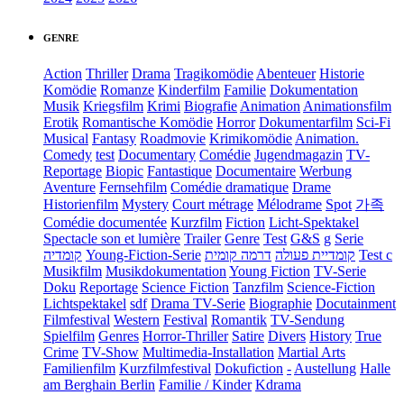
GENRE
Action
Thriller
Drama
Tragikomödie
Abenteuer
Historie
Komödie
Romanze
Kinderfilm
Familie
Dokumentation
Musik
Kriegsfilm
Krimi
Biografie
Animation
Animationsfilm
Erotik
Romantische Komödie
Horror
Dokumentarfilm
Sci-Fi
Musical
Fantasy
Roadmovie
Krimikomödie
Animation.
Comedy
test
Documentary
Comédie
Jugendmagazin
TV-
Reportage
Biopic
Fantastique
Documentaire
Werbung
Aventure
Fernsehfilm
Comédie dramatique
Drame
Historienfilm
Mystery
Court métrage
Mélodrame
Spot
가족
Comédie documentée
Kurzfilm
Fiction
Licht-Spektakel
Spectacle son et lumière
Trailer
Genre
Test
G&S
g
Serie
קומדיה
Young-Fiction-Serie
דרמה קומית
קומדיית פעולה
Test c
Musikfilm
Musikdokumentation
Young Fiction
TV-Serie
Doku
Reportage
Science Fiction
Tanzfilm
Science-Fiction
Lichtspektakel
sdf
Drama TV-Serie
Biographie
Docutainment
Filmfestival
Western
Festival
Romantik
TV-Sendung
Spielfilm
Genres
Horror-Thriller
Satire
Divers
History
True
Crime
TV-Show
Multimedia-Installation
Martial Arts
Familienfilm
Kurzfilmfestival
Dokufiction
-
Austellung
Halle
am Berghain Berlin
Familie / Kinder
Kdrama