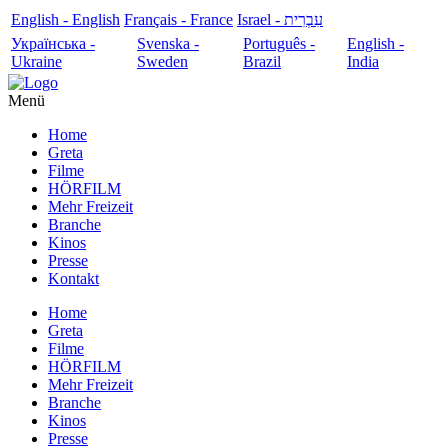
English - English
Français - France
עִבְרִית - Israel
Українська -
Svenska -
Português -
English -
Ukraine
Sweden
Brazil
India
Menü
Home
Greta
Filme
HÖRFILM
Mehr Freizeit
Branche
Kinos
Presse
Kontakt
Home
Greta
Filme
HÖRFILM
Mehr Freizeit
Branche
Kinos
Presse