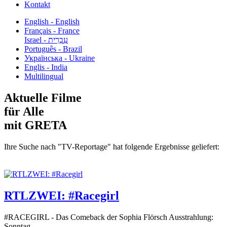
Kontakt
English - English
Français - France
עִבְרִית - Israel
Português - Brazil
Українська - Ukraine
Englis - India
Multilingual
Aktuelle Filme
für Alle
mit GRETA
Ihre Suche nach "TV-Reportage" hat folgende Ergebnisse geliefert:
RTLZWEI: #Racegirl
#RACEGIRL - Das Comeback der Sophia Flörsch Ausstrahlung:
Sonntag...