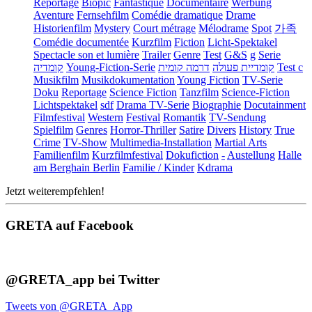
Reportage
Biopic
Fantastique
Documentaire
Werbung
Aventure
Fernsehfilm
Comédie dramatique
Drame
Historienfilm
Mystery
Court métrage
Mélodrame
Spot
가족
Comédie documentée
Kurzfilm
Fiction
Licht-Spektakel
Spectacle son et lumière
Trailer
Genre
Test
G&S
g
Serie
קומדיה
Young-Fiction-Serie
דרמה קומית
קומדיית פעולה
Test c
Musikfilm
Musikdokumentation
Young Fiction
TV-Serie
Doku
Reportage
Science Fiction
Tanzfilm
Science-Fiction
Lichtspektakel
sdf
Drama TV-Serie
Biographie
Docutainment
Filmfestival
Western
Festival
Romantik
TV-Sendung
Spielfilm
Genres
Horror-Thriller
Satire
Divers
History
True
Crime
TV-Show
Multimedia-Installation
Martial Arts
Familienfilm
Kurzfilmfestival
Dokufiction
-
Austellung
Halle
am Berghain Berlin
Familie / Kinder
Kdrama
Jetzt weiterempfehlen!
GRETA auf Facebook
@GRETA_app bei Twitter
Tweets von @GRETA_App