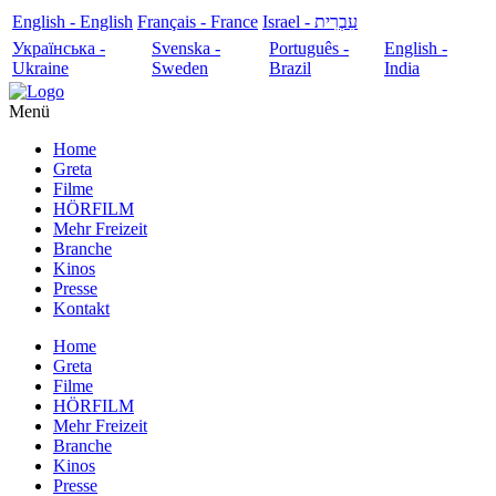
English - English
Français - France
עִבְרִית - Israel
Українська -
Svenska -
Português -
English -
Ukraine
Sweden
Brazil
India
Menü
Home
Greta
Filme
HÖRFILM
Mehr Freizeit
Branche
Kinos
Presse
Kontakt
Home
Greta
Filme
HÖRFILM
Mehr Freizeit
Branche
Kinos
Presse