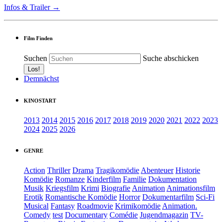
Infos & Trailer →
Film Finden
Suchen
Suche abschicken
Demnächst
KINOSTART
2013
2014
2015
2016
2017
2018
2019
2020
2021
2022
2023
2024
2025
2026
GENRE
Action
Thriller
Drama
Tragikomödie
Abenteuer
Historie
Komödie
Romanze
Kinderfilm
Familie
Dokumentation
Musik
Kriegsfilm
Krimi
Biografie
Animation
Animationsfilm
Erotik
Romantische Komödie
Horror
Dokumentarfilm
Sci-Fi
Musical
Fantasy
Roadmovie
Krimikomödie
Animation.
Comedy
test
Documentary
Comédie
Jugendmagazin
TV-