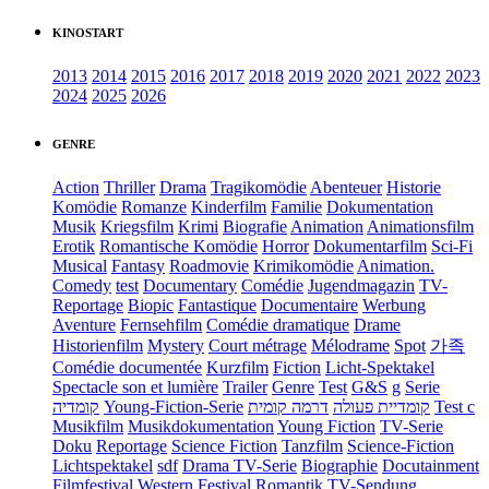
KINOSTART
2013
2014
2015
2016
2017
2018
2019
2020
2021
2022
2023
2024
2025
2026
GENRE
Action
Thriller
Drama
Tragikomödie
Abenteuer
Historie
Komödie
Romanze
Kinderfilm
Familie
Dokumentation
Musik
Kriegsfilm
Krimi
Biografie
Animation
Animationsfilm
Erotik
Romantische Komödie
Horror
Dokumentarfilm
Sci-Fi
Musical
Fantasy
Roadmovie
Krimikomödie
Animation.
Comedy
test
Documentary
Comédie
Jugendmagazin
TV-
Reportage
Biopic
Fantastique
Documentaire
Werbung
Aventure
Fernsehfilm
Comédie dramatique
Drame
Historienfilm
Mystery
Court métrage
Mélodrame
Spot
가족
Comédie documentée
Kurzfilm
Fiction
Licht-Spektakel
Spectacle son et lumière
Trailer
Genre
Test
G&S
g
Serie
קומדיה
Young-Fiction-Serie
דרמה קומית
קומדיית פעולה
Test c
Musikfilm
Musikdokumentation
Young Fiction
TV-Serie
Doku
Reportage
Science Fiction
Tanzfilm
Science-Fiction
Lichtspektakel
sdf
Drama TV-Serie
Biographie
Docutainment
Filmfestival
Western
Festival
Romantik
TV-Sendung