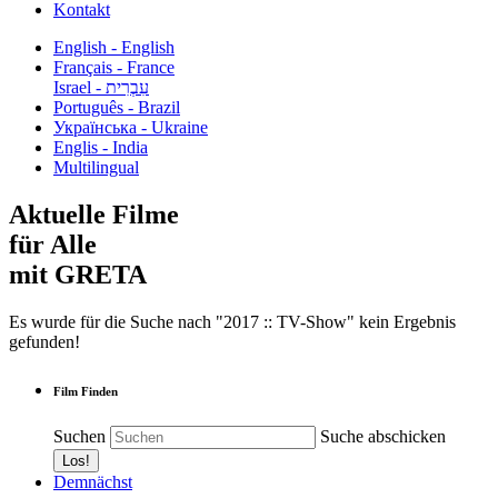
Kontakt
English - English
Français - France
עִבְרִית - Israel
Português - Brazil
Українська - Ukraine
Englis - India
Multilingual
Aktuelle Filme
für Alle
mit GRETA
Es wurde für die Suche nach "2017 :: TV-Show" kein Ergebnis
gefunden!
Film Finden
Suchen
Suche abschicken
Demnächst