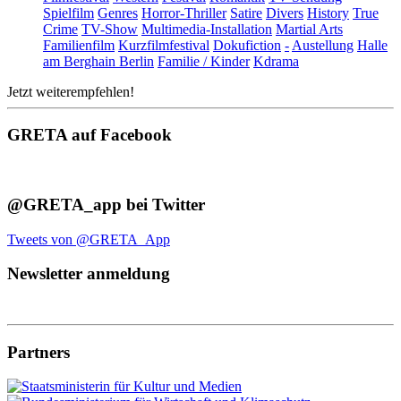
Spielfilm
Genres
Horror-Thriller
Satire
Divers
History
True
Crime
TV-Show
Multimedia-Installation
Martial Arts
Familienfilm
Kurzfilmfestival
Dokufiction
-
Austellung
Halle
am Berghain Berlin
Familie / Kinder
Kdrama
Jetzt weiterempfehlen!
GRETA auf Facebook
@GRETA_app bei Twitter
Tweets von @GRETA_App
Newsletter anmeldung
Partners