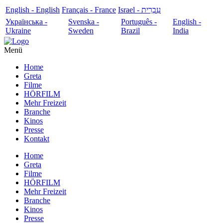
English - English
Français - France
עִבְרִית - Israel
Українська -
Svenska -
Português -
English -
Ukraine
Sweden
Brazil
India
Menü
Home
Greta
Filme
HÖRFILM
Mehr Freizeit
Branche
Kinos
Presse
Kontakt
Home
Greta
Filme
HÖRFILM
Mehr Freizeit
Branche
Kinos
Presse