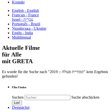
Kontakt
English - English
Français - France
עִבְרִית - Israel
Português - Brazil
Українська - Ukraine
Englis - India
Multilingual
Aktuelle Filme
für Alle
mit GRETA
Es wurde für die Suche nach "2019 :: קומדיית פעולה" kein Ergebnis
gefunden!
Film Finden
Suchen
Suche abschicken
Demnächst