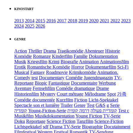
KINOSTART
2013
2014
2015
2016
2017
2018
2019
2020
2021
2022
2023
2024
2025
2026
GENRE
Action
Thriller
Drama
Tragikomödie
Abenteuer
Historie
Komödie
Romanze
Kinderfilm
Familie
Dokumentation
Musik
Kriegsfilm
Krimi
Biografie
Animation
Animationsfilm
Erotik
Romantische Komödie
Horror
Dokumentarfilm
Sci-Fi
Musical
Fantasy
Roadmovie
Krimikomödie
Animation.
Comedy
test
Documentary
Comédie
Jugendmagazin
TV-
Reportage
Biopic
Fantastique
Documentaire
Werbung
Aventure
Fernsehfilm
Comédie dramatique
Drame
Historienfilm
Mystery
Court métrage
Mélodrame
Spot
가족
Comédie documentée
Kurzfilm
Fiction
Licht-Spektakel
Spectacle son et lumière
Trailer
Genre
Test
G&S
g
Serie
קומדיה
Young-Fiction-Serie
דרמה קומית
קומדיית פעולה
Test c
Musikfilm
Musikdokumentation
Young Fiction
TV-Serie
Doku
Reportage
Science Fiction
Tanzfilm
Science-Fiction
Lichtspektakel
sdf
Drama TV-Serie
Biographie
Docutainment
Filmfestival
Western
Festival
Romantik
TV-Sendung