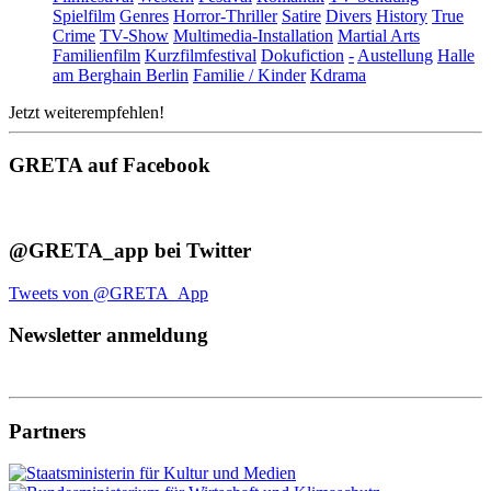
Spielfilm
Genres
Horror-Thriller
Satire
Divers
History
True
Crime
TV-Show
Multimedia-Installation
Martial Arts
Familienfilm
Kurzfilmfestival
Dokufiction
-
Austellung
Halle
am Berghain Berlin
Familie / Kinder
Kdrama
Jetzt weiterempfehlen!
GRETA auf Facebook
@GRETA_app bei Twitter
Tweets von @GRETA_App
Newsletter anmeldung
Partners