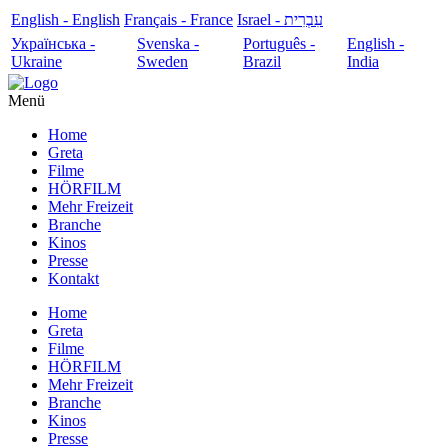
English - English
Français - France
עִבְרִית - Israel
Українська -
Svenska -
Português -
English -
Ukraine
Sweden
Brazil
India
Menü
Home
Greta
Filme
HÖRFILM
Mehr Freizeit
Branche
Kinos
Presse
Kontakt
Home
Greta
Filme
HÖRFILM
Mehr Freizeit
Branche
Kinos
Presse