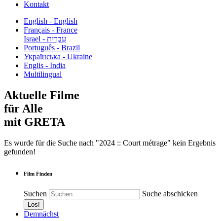
Kontakt
English - English
Français - France
עִבְרִית - Israel
Português - Brazil
Українська - Ukraine
Englis - India
Multilingual
Aktuelle Filme
für Alle
mit GRETA
Es wurde für die Suche nach "2024 :: Court métrage" kein Ergebnis
gefunden!
Film Finden
Suchen
Suche abschicken
Demnächst