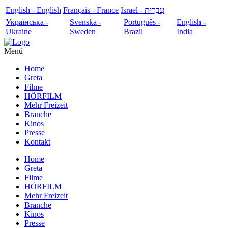
English - English
Français - France
עִבְרִית - Israel
Українська -
Svenska -
Português -
English -
Ukraine
Sweden
Brazil
India
Menü
Home
Greta
Filme
HÖRFILM
Mehr Freizeit
Branche
Kinos
Presse
Kontakt
Home
Greta
Filme
HÖRFILM
Mehr Freizeit
Branche
Kinos
Presse