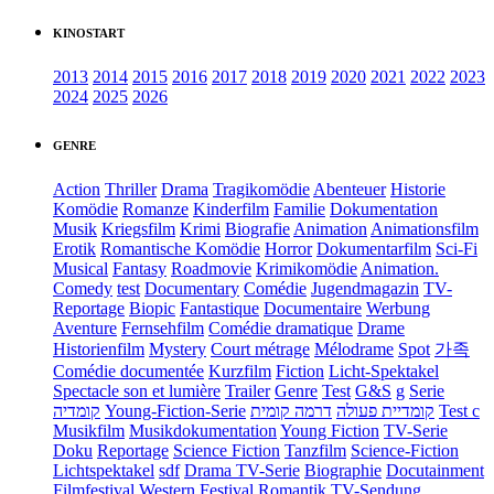
KINOSTART
2013
2014
2015
2016
2017
2018
2019
2020
2021
2022
2023
2024
2025
2026
GENRE
Action
Thriller
Drama
Tragikomödie
Abenteuer
Historie
Komödie
Romanze
Kinderfilm
Familie
Dokumentation
Musik
Kriegsfilm
Krimi
Biografie
Animation
Animationsfilm
Erotik
Romantische Komödie
Horror
Dokumentarfilm
Sci-Fi
Musical
Fantasy
Roadmovie
Krimikomödie
Animation.
Comedy
test
Documentary
Comédie
Jugendmagazin
TV-
Reportage
Biopic
Fantastique
Documentaire
Werbung
Aventure
Fernsehfilm
Comédie dramatique
Drame
Historienfilm
Mystery
Court métrage
Mélodrame
Spot
가족
Comédie documentée
Kurzfilm
Fiction
Licht-Spektakel
Spectacle son et lumière
Trailer
Genre
Test
G&S
g
Serie
קומדיה
Young-Fiction-Serie
דרמה קומית
קומדיית פעולה
Test c
Musikfilm
Musikdokumentation
Young Fiction
TV-Serie
Doku
Reportage
Science Fiction
Tanzfilm
Science-Fiction
Lichtspektakel
sdf
Drama TV-Serie
Biographie
Docutainment
Filmfestival
Western
Festival
Romantik
TV-Sendung