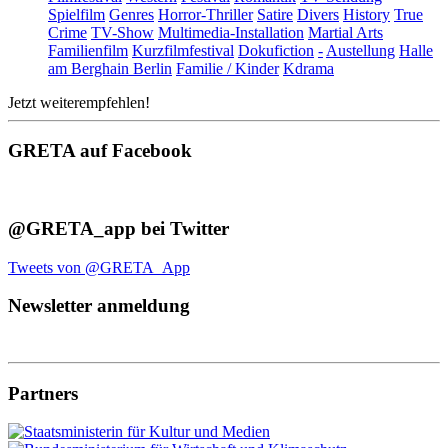
Spielfilm
Genres
Horror-Thriller
Satire
Divers
History
True
Crime
TV-Show
Multimedia-Installation
Martial Arts
Familienfilm
Kurzfilmfestival
Dokufiction
-
Austellung
Halle
am Berghain Berlin
Familie / Kinder
Kdrama
Jetzt weiterempfehlen!
GRETA auf Facebook
@GRETA_app bei Twitter
Tweets von @GRETA_App
Newsletter anmeldung
Partners