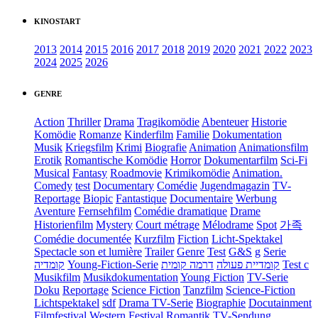
KINOSTART
2013
2014
2015
2016
2017
2018
2019
2020
2021
2022
2023
2024
2025
2026
GENRE
Action
Thriller
Drama
Tragikomödie
Abenteuer
Historie
Komödie
Romanze
Kinderfilm
Familie
Dokumentation
Musik
Kriegsfilm
Krimi
Biografie
Animation
Animationsfilm
Erotik
Romantische Komödie
Horror
Dokumentarfilm
Sci-Fi
Musical
Fantasy
Roadmovie
Krimikomödie
Animation.
Comedy
test
Documentary
Comédie
Jugendmagazin
TV-
Reportage
Biopic
Fantastique
Documentaire
Werbung
Aventure
Fernsehfilm
Comédie dramatique
Drame
Historienfilm
Mystery
Court métrage
Mélodrame
Spot
가족
Comédie documentée
Kurzfilm
Fiction
Licht-Spektakel
Spectacle son et lumière
Trailer
Genre
Test
G&S
g
Serie
קומדיה
Young-Fiction-Serie
דרמה קומית
קומדיית פעולה
Test c
Musikfilm
Musikdokumentation
Young Fiction
TV-Serie
Doku
Reportage
Science Fiction
Tanzfilm
Science-Fiction
Lichtspektakel
sdf
Drama TV-Serie
Biographie
Docutainment
Filmfestival
Western
Festival
Romantik
TV-Sendung