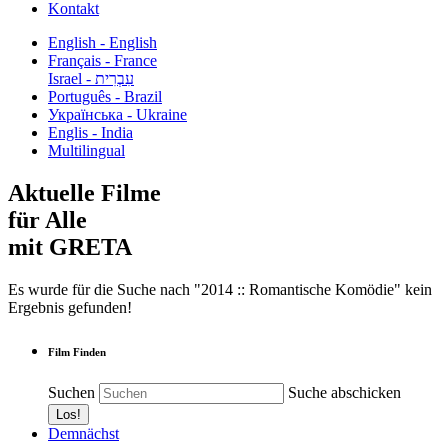
Kontakt
English - English
Français - France
עִבְרִית - Israel
Português - Brazil
Українська - Ukraine
Englis - India
Multilingual
Aktuelle Filme
für Alle
mit GRETA
Es wurde für die Suche nach "2014 :: Romantische Komödie" kein
Ergebnis gefunden!
Film Finden
Suchen
Suche abschicken
Demnächst