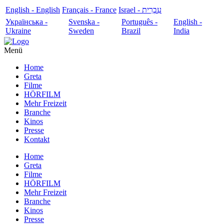
English - English
Français - France
עִבְרִית - Israel
Українська -
Svenska -
Português -
English -
Ukraine
Sweden
Brazil
India
Menü
Home
Greta
Filme
HÖRFILM
Mehr Freizeit
Branche
Kinos
Presse
Kontakt
Home
Greta
Filme
HÖRFILM
Mehr Freizeit
Branche
Kinos
Presse