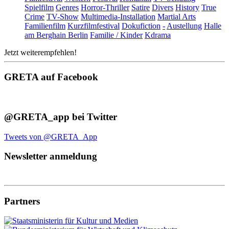
Spielfilm
Genres
Horror-Thriller
Satire
Divers
History
True
Crime
TV-Show
Multimedia-Installation
Martial Arts
Familienfilm
Kurzfilmfestival
Dokufiction
-
Austellung
Halle
am Berghain Berlin
Familie / Kinder
Kdrama
Jetzt weiterempfehlen!
GRETA auf Facebook
@GRETA_app bei Twitter
Tweets von @GRETA_App
Newsletter anmeldung
Partners