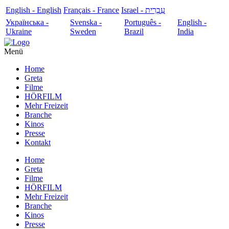
English - English
Français - France
עִבְרִית - Israel
Українська -
Svenska -
Português -
English -
Ukraine
Sweden
Brazil
India
Menü
Home
Greta
Filme
HÖRFILM
Mehr Freizeit
Branche
Kinos
Presse
Kontakt
Home
Greta
Filme
HÖRFILM
Mehr Freizeit
Branche
Kinos
Presse