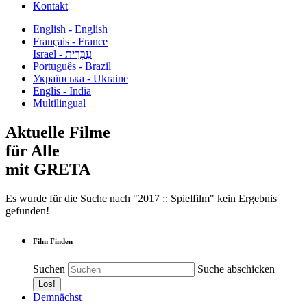
Kontakt
English - English
Français - France
עִבְרִית - Israel
Português - Brazil
Українська - Ukraine
Englis - India
Multilingual
Aktuelle Filme
für Alle
mit GRETA
Es wurde für die Suche nach "2017 :: Spielfilm" kein Ergebnis
gefunden!
Film Finden
Suchen
Suche abschicken
Demnächst