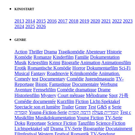
KINOSTART
2013
2014
2015
2016
2017
2018
2019
2020
2021
2022
2023
2024
2025
2026
GENRE
Action
Thriller
Drama
Tragikomödie
Abenteuer
Historie
Komödie
Romanze
Kinderfilm
Familie
Dokumentation
Musik
Kriegsfilm
Krimi
Biografie
Animation
Animationsfilm
Erotik
Romantische Komödie
Horror
Dokumentarfilm
Sci-Fi
Musical
Fantasy
Roadmovie
Krimikomödie
Animation.
Comedy
test
Documentary
Comédie
Jugendmagazin
TV-
Reportage
Biopic
Fantastique
Documentaire
Werbung
Aventure
Fernsehfilm
Comédie dramatique
Drame
Historienfilm
Mystery
Court métrage
Mélodrame
Spot
가족
Comédie documentée
Kurzfilm
Fiction
Licht-Spektakel
Spectacle son et lumière
Trailer
Genre
Test
G&S
g
Serie
קומדיה
Young-Fiction-Serie
דרמה קומית
קומדיית פעולה
Test c
Musikfilm
Musikdokumentation
Young Fiction
TV-Serie
Doku
Reportage
Science Fiction
Tanzfilm
Science-Fiction
Lichtspektakel
sdf
Drama TV-Serie
Biographie
Docutainment
Filmfestival
Western
Festival
Romantik
TV-Sendung