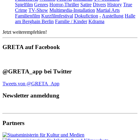
Spielfilm
Genres
Horror-Thriller
Satire
Divers
History
True
Crime
TV-Show
Multimedia-Installation
Martial Arts
Familienfilm
Kurzfilmfestival
Dokufiction
-
Austellung
Halle
am Berghain Berlin
Familie / Kinder
Kdrama
Jetzt weiterempfehlen!
GRETA auf Facebook
@GRETA_app bei Twitter
Tweets von @GRETA_App
Newsletter anmeldung
Partners