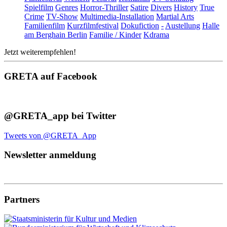
Spielfilm
Genres
Horror-Thriller
Satire
Divers
History
True
Crime
TV-Show
Multimedia-Installation
Martial Arts
Familienfilm
Kurzfilmfestival
Dokufiction
-
Austellung
Halle
am Berghain Berlin
Familie / Kinder
Kdrama
Jetzt weiterempfehlen!
GRETA auf Facebook
@GRETA_app bei Twitter
Tweets von @GRETA_App
Newsletter anmeldung
Partners