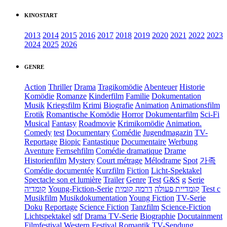
KINOSTART
2013
2014
2015
2016
2017
2018
2019
2020
2021
2022
2023
2024
2025
2026
GENRE
Action
Thriller
Drama
Tragikomödie
Abenteuer
Historie
Komödie
Romanze
Kinderfilm
Familie
Dokumentation
Musik
Kriegsfilm
Krimi
Biografie
Animation
Animationsfilm
Erotik
Romantische Komödie
Horror
Dokumentarfilm
Sci-Fi
Musical
Fantasy
Roadmovie
Krimikomödie
Animation.
Comedy
test
Documentary
Comédie
Jugendmagazin
TV-
Reportage
Biopic
Fantastique
Documentaire
Werbung
Aventure
Fernsehfilm
Comédie dramatique
Drame
Historienfilm
Mystery
Court métrage
Mélodrame
Spot
가족
Comédie documentée
Kurzfilm
Fiction
Licht-Spektakel
Spectacle son et lumière
Trailer
Genre
Test
G&S
g
Serie
קומדיה
Young-Fiction-Serie
דרמה קומית
קומדיית פעולה
Test c
Musikfilm
Musikdokumentation
Young Fiction
TV-Serie
Doku
Reportage
Science Fiction
Tanzfilm
Science-Fiction
Lichtspektakel
sdf
Drama TV-Serie
Biographie
Docutainment
Filmfestival
Western
Festival
Romantik
TV-Sendung