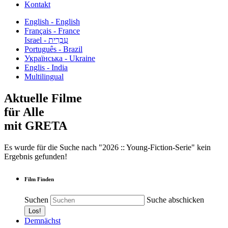
Kontakt
English - English
Français - France
עִבְרִית - Israel
Português - Brazil
Українська - Ukraine
Englis - India
Multilingual
Aktuelle Filme
für Alle
mit GRETA
Es wurde für die Suche nach "2026 :: Young-Fiction-Serie" kein
Ergebnis gefunden!
Film Finden
Suchen
Suche abschicken
Demnächst