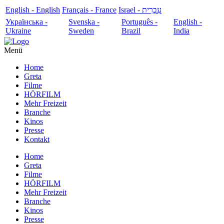
English - English
Français - France
עִבְרִית - Israel
Українська -
Svenska -
Português -
English -
Ukraine
Sweden
Brazil
India
Menü
Home
Greta
Filme
HÖRFILM
Mehr Freizeit
Branche
Kinos
Presse
Kontakt
Home
Greta
Filme
HÖRFILM
Mehr Freizeit
Branche
Kinos
Presse